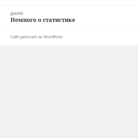
записям
запись:
ДАЛЕЕ
Немного о статистике
Следующая
запись:
Сайт работает на WordPress