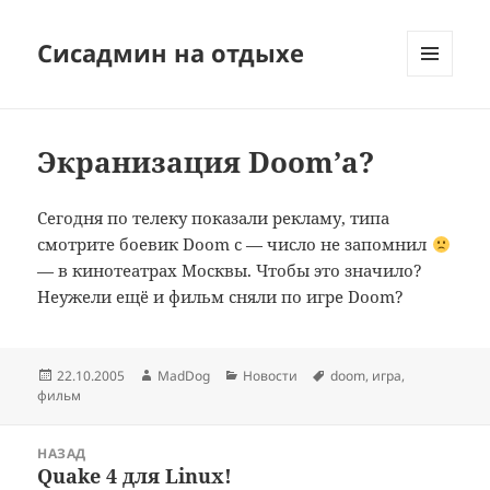
Сисадмин на отдыхе
МЕНЮ
И
ВИДЖЕТЫ
Экранизация Doom’а?
Сегодня по телеку показали рекламу, типа
смотрите боевик Doom с — число не запомнил
— в кинотеатрах Москвы. Чтобы это значило?
Неужели ещё и фильм сняли по игре Doom?
Опубликовано
Автор
Рубрики
Метки
22.10.2005
MadDog
Новости
doom
,
игра
,
фильм
Навигация
НАЗАД
по
Quake 4 для Linux!
Предыдущая