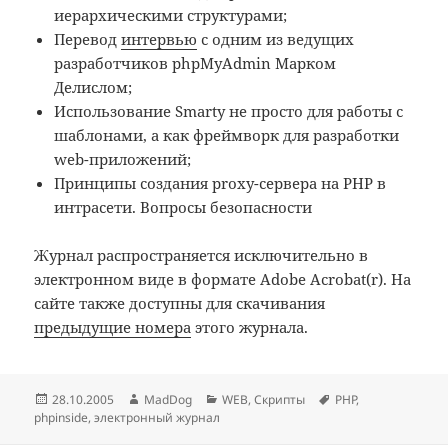
иерархическими структурами;
Перевод
интервью
с одним из ведущих
разработчиков phpMyAdmin Марком
Делислом;
Использование Smarty не просто для работы с
шаблонами, а как фреймворк для разработки
web-приложений;
Принципы создания proxy-сервера на PHP в
интрасети. Вопросы безопасности
Журнал распространяется исключительно в
электронном виде в формате Adobe Acrobat(r). На
сайте также доступны для скачивания
предыдущие номера
этого журнала.
Опубликовано
Автор
Рубрики
Метки
28.10.2005
MadDog
WEB
,
Скрипты
PHP
,
phpinside
,
электронный журнал