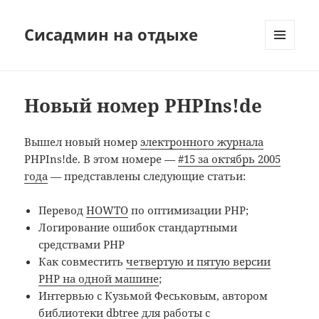
Сисадмин на отдыхе
МЕНЮ
И
ВИДЖЕТЫ
Новый номер PHPIns!de
Вышел новый номер
электронного журнала
PHPIns!de. В этом номере —
#15 за октябрь 2005
года
— представлены следующие статьи:
Перевод
HOWTO
по оптимизации PHP;
Логирование ошибок стандартными
средствами PHP
Как совместить
четвертую и пятую версии
PHP на одной машине
;
Интервью с Кузьмой Феськовым, автором
библиотеки dbtree для работы с