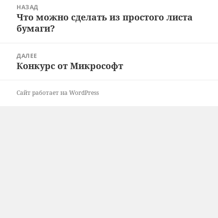
Навигация
НАЗАД
по
Что можно сделать из простого листа
Предыдущая
записям
бумаги?
запись:
ДАЛЕЕ
Конкурс от Микрософт
Следующая
запись:
Сайт работает на WordPress