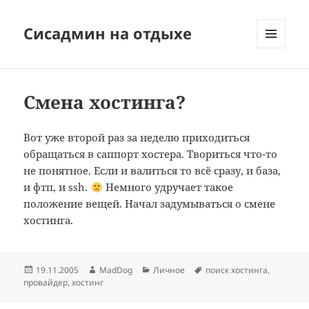
Сисадмин на отдыхе
МЕНЮ
И
ВИДЖЕТЫ
Смена хостинга?
Вот уже второй раз за неделю приходиться
обращаться в саппорт хостера. Твориться что-то
не понятное. Если и валиться то всё сразу, и база,
и фтп, и ssh.
Немного удручает такое
положение вещей. Начал задумываться о смене
хостинга.
Опубликовано
Автор
Рубрики
Метки
19.11.2005
MadDog
Личное
поиск хостинга
,
провайдер
,
хостинг