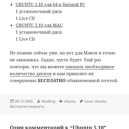
UBUNTU 5.10 для 64-х битной PC
1 установочный диск
1 Live CD
UBUNTU 5.10 для MAC
1 установочный диск
1 Live CD
Не помню сейчас уже, но вот для Маков я точно
не заказывал. Ладно, пусть будет. Ещё раз
повторю, что вы можете
заказать необходимое
количество дисков
и вам пришлют их
совершенно
БЕСПЛАТНО
обыкновенной почтой.
Опубликовано
Автор
Рубрики
Метки
08.12.2005
MadDog
Ubuntu
Linux
,
Ubuntu
,
бесплатно получить
Один комментарий к “Ubuntu 5.10”