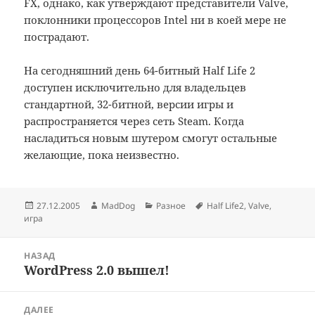
FX, однако, как утверждают представители Valve,
поклонники процессоров Intel ни в коей мере не
пострадают.
На сегодняшний день 64-битный Half Life 2
доступен исключительно для владельцев
стандартной, 32-битной, версии игры и
распространяется через сеть Steam. Когда
насладиться новым шутером смогут остальные
желающие, пока неизвестно.
Опубликовано
Автор
Рубрики
Метки
27.12.2005
MadDog
Разное
Half Life2
,
Valve
,
игра
Навигация
НАЗАД
по
WordPress 2.0 вышел!
Предыдущая
записям
запись:
ДАЛЕЕ