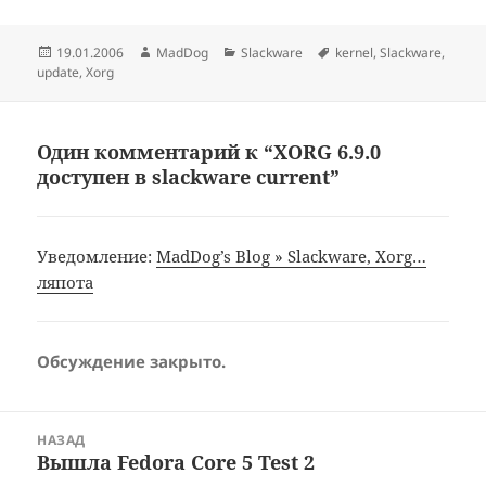
Опубликовано
Автор
Рубрики
Метки
19.01.2006
MadDog
Slackware
kernel
,
Slackware
,
update
,
Xorg
Один комментарий к “XORG 6.9.0
доступен в slackware current”
Уведомление:
MadDog’s Blog » Slackware, Xorg…
ляпота
Обсуждение закрыто.
Навигация
НАЗАД
по
Вышла Fedora Core 5 Test 2
Предыдущая
записям