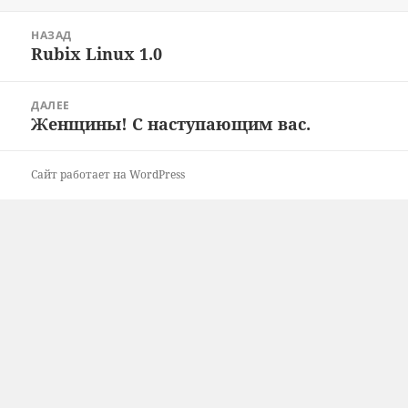
Навигация
НАЗАД
по
Rubix Linux 1.0
Предыдущая
записям
запись:
ДАЛЕЕ
Женщины! С наступающим вас.
Следующая
запись:
Сайт работает на WordPress