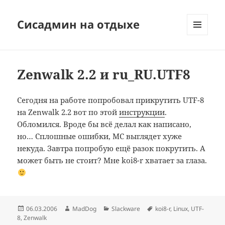
Сисадмин на отдыхе
МЕНЮ
И
ВИДЖЕТЫ
Zenwalk 2.2 и ru_RU.UTF8
Сегодня на работе попробовал прикрутить UTF-8
на Zenwalk 2.2 вот по этой
инструкции
.
Обломился. Вроде бы всё делал как написано,
но… Сплошные ошибки, MC выглядет хуже
некуда. Завтра попробую ещё разок покрутить. А
может быть не стоит? Мне koi8-r хватает за глаза.
Опубликовано
Автор
Рубрики
Метки
06.03.2006
MadDog
Slackware
koi8-r
,
Linux
,
UTF-
8
,
Zenwalk