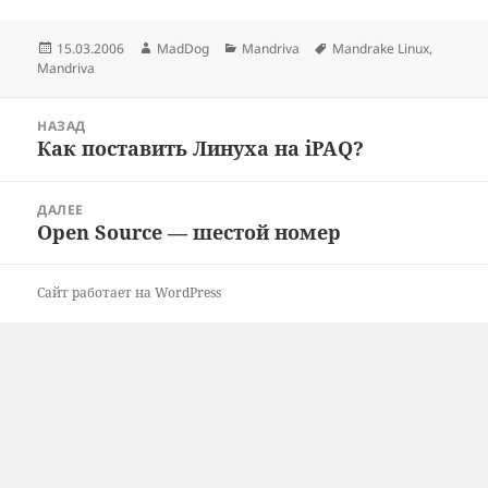
Опубликовано
Автор
Рубрики
Метки
15.03.2006
MadDog
Mandriva
Mandrake Linux
,
Mandriva
Навигация
НАЗАД
по
Как поставить Линуха на iPAQ?
Предыдущая
записям
запись:
ДАЛЕЕ
Open Source — шестой номер
Следующая
запись:
Сайт работает на WordPress