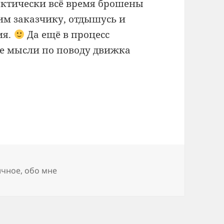
актически всё время брошены
дим заказчику, отдышусь и
мя.
Да ещё в процесс
ие мысли по поводу движка
етки
ичное
,
обо мне