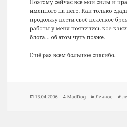
Поэтому сейчас все мои силы и пр
именного на него. Как только сда
продолжу нести своё нелёгкое бре
работы у меня появились кое-как
блога… об этом чуть позже.
Ещё раз всем большое спасибо.
Опубликовано
Автор
Рубрики
М
13.04.2006
MadDog
Личное
л