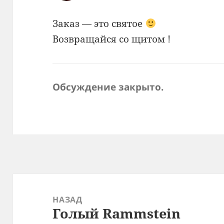
Заказ — это святое
Возвращайся со щитом !
Обсуждение закрыто.
Навигация
по
НАЗАД
Голый Rammstein
записям
Предыдущая