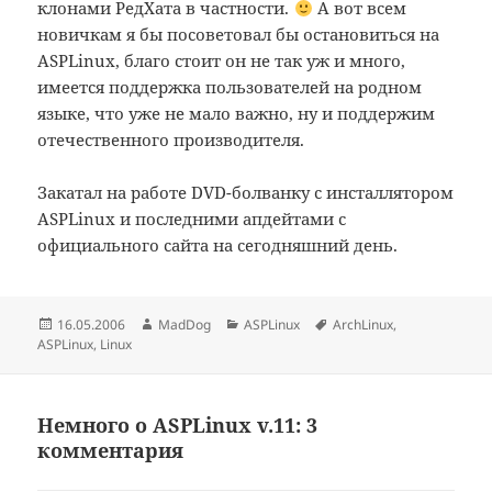
клонами РедХата в частности.
А вот всем
новичкам я бы посоветовал бы остановиться на
ASPLinux, благо стоит он не так уж и много,
имеется поддержка пользователей на родном
языке, что уже не мало важно, ну и поддержим
отечественного производителя.
Закатал на работе DVD-болванку с инсталлятором
ASPLinux и последними апдейтами с
официального сайта на сегодняшний день.
Опубликовано
Автор
Рубрики
Метки
16.05.2006
MadDog
ASPLinux
ArchLinux
,
ASPLinux
,
Linux
Немного о ASPLinux v.11: 3
комментария