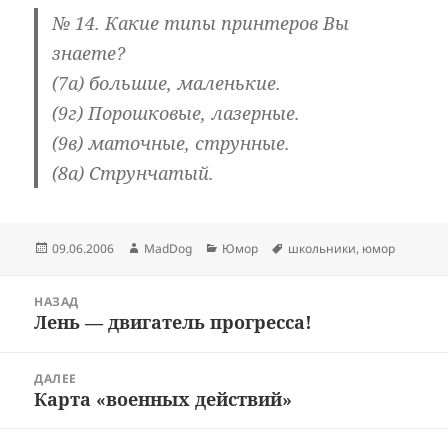
№ 14. Какие типы принтеров Вы
знаете?
(7а) большие, маленькие.
(9г) Порошковые, лазерные.
(9в) маточные, струнные.
(8а) Струнчатый.
Опубликовано
Автор
Рубрики
Метки
09.06.2006
MadDog
Юмор
школьники
,
юмор
Навигация
НАЗАД
по
Лень — двигатель прогресса!
Предыдущая
записям
запись:
ДАЛЕЕ
Карта «военных действий»
Следующая
запись: