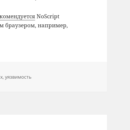
комендуется
NoScript
им браузером, например,
и
ox
,
уязвимость