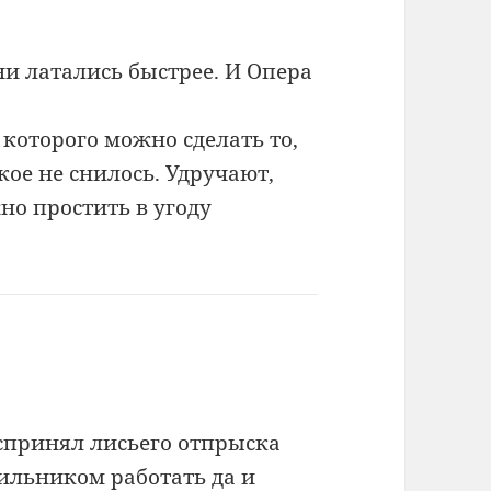
они латались быстрее. И Опера
е которого можно сделать то,
кое не снилось. Удручают,
но простить в угоду
оспринял лисьего отпрыска
пильником работать да и