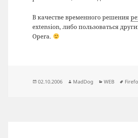
В качестве временного решения
ре
extension, либо пользоваться друг
Opera.
Опубликовано
Автор
Рубрики
Метк
02.10.2006
MadDog
WEB
Firef