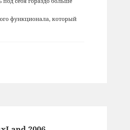
 под себя гораздо больше
 того функционала, который
uxLand 2006