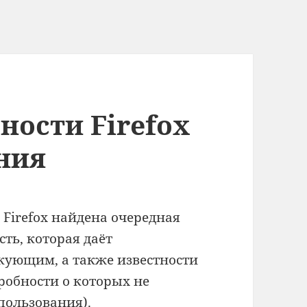
ности Firefox
ния
е Firefox найдена очередная
ть, которая даёт
кующим, а также известности
дробности о которых не
пользования).