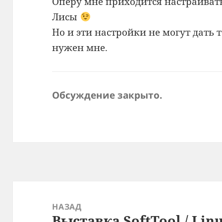
Оперу мне приходится настраивать
Лисы
Но и эти настройки не могут дать
нужен мне.
Обсуждение закрыто.
Навигация
по
НАЗАД
Выставка SoftTool / Lin
записям
Предыдущая