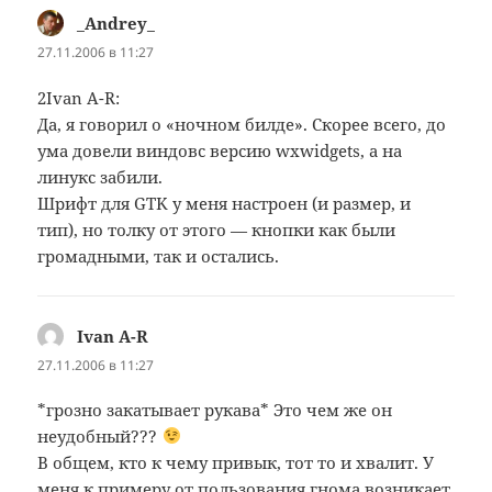
_Andrey_
:
27.11.2006 в 11:27
2Ivan A-R:
Да, я говорил о «ночном билде». Скорее всего, до
ума довели виндовс версию wxwidgets, а на
линукс забили.
Шрифт для GTK у меня настроен (и размер, и
тип), но толку от этого — кнопки как были
громадными, так и остались.
Ivan A-R
:
27.11.2006 в 11:27
*грозно закатывает рукава* Это чем же он
неудобный???
В общем, кто к чему привык, тот то и хвалит. У
меня к примеру от пользования гнома возникает