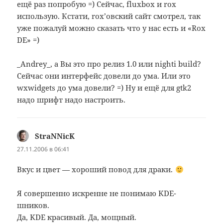
ещё раз попробую =) Сейчас, fluxbox и rox
использую. Кстати, rox’овский сайт смотрел, так
уже пожалуй можно сказать что у нас есть и «Rox
DE» =)
_Andrey_, а Вы это про релиз 1.0 или nighti build?
Сейчас они интерфейс довели до ума. Или это
wxwidgets до ума довели? =) Ну и ещё для gtk2
надо шрифт надо настроить.
StraNNicK
:
27.11.2006 в 06:41
Вкус и цвет — хороший повод для драки.
Я совершенно искренне не понимаю KDE-
шников.
Да, KDE красивый. Да, мощный.