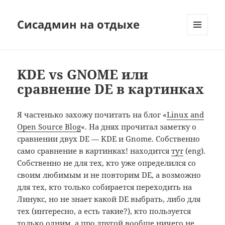
Сисадмин на отдыхе
МЕНЮ
И
ВИДЖЕТЫ
KDE vs GNOME или
сравнение DE в картинках
Я частенько захожу почитать на блог «
Linux and
Open Source Blog
«. На днях прочитал заметку о
сравнении двух DE — KDE и Gnome. Собственно
само сравнение в картинках! находится
тут
(eng).
Собственно не для тех, кто уже определился со
своим любимым и не повторим DE, а возможно
для тех, кто только собирается переходить на
Линукс, но не знает какой DE выбрать, либо для
тех (интересно, а есть такие?), кто пользуется
только одним, а про другой вообще ничего не