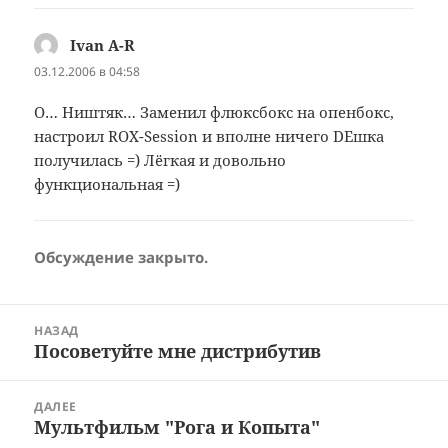
Ivan A-R
:
03.12.2006 в 04:58
О… Ништяк… Заменил флюксбокс на опенбокс,
настроил ROX-Session и вполне ничего DEшка
получилась =) Лёгкая и довольно
функциональная =)
Обсуждение закрыто.
Навигация
НАЗАД
по
Посоветуйте мне дистрибутив
Предыдущая
записям
запись:
ДАЛЕЕ
Мультфильм "Рога и Копыта"
Следующая