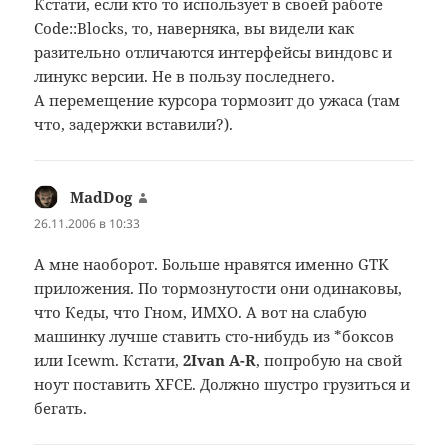
Кстати, если кто то использует в своей работе
Code::Blocks, то, наверняка, вы видели как
разительно отличаются интерфейсы виндовс и
линукс версии. Не в пользу последнего.
А перемещение курсора тормозит до ужаса (там
что, задержки вставили?).
MadDog
:
26.11.2006 в 10:33
А мне наоборот. Больше нравятся именно GTK
приложения. По тормознутости они одинаковы,
что Кеды, что Гном, ИМХО. А вот на слабую
машинку лучше ставить сто-нибудь из *боксов
или Icewm. Кстати,
2Ivan A-R
, попробую на свой
ноут поставить XFCE. Должно шустро грузиться и
бегать.