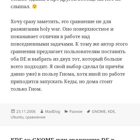
слышал.
Хочу сразу заметить, это сравнение не для
разжигания holy war. Оно поверхностное и
показывает отличия в работе над
повседневными задачами. К тому же автор этого
сравнения предлагает пользователям поставить
оба DE и выбрать из двух тот, который больше
всего подходит. Я свой выбор сделал (и причём
давно уже) в пользу Гнома, хотя иной по работе
приходится запускать Кеды, но дома стоит
только Гном.
Опубликовано
Автор
Рубрики
Метки
23.11.2006
MadDog
Разное
GNOME
,
KDE
,
Ubuntu
,
сравнение
KDE vs GNOME или сравнение DE в