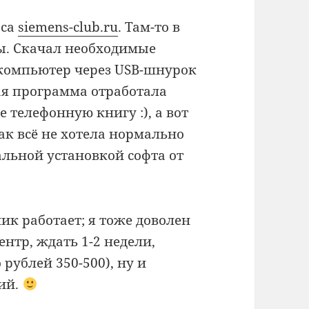
рса
siemens-club.ru
. Там-то в
. Скачал необходимые
компьютер через USB-шнурок
вая программа отработала
е телефонную книгу :), а вот
ак всё не хотела нормально
льной установкой софта от
ик работает; я тоже доволен
нтр, ждать 1-2 недели,
 рублей 350-500), ну и
ий.