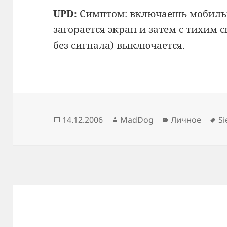
UPD:
Симптом: включаешь мобильн
загорается экран и затем с тихим
без сигнала) выключается.
Опубликовано
Автор
Рубрики
М
14.12.2006
MadDog
Личное
S