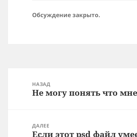
Обсуждение закрыто.
Навигация
по
НАЗАД
Не могу понять что мн
записям
Предыдущая
запись:
ДАЛЕЕ
Если этот psd файл уме
Следующая