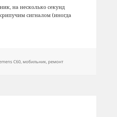
ик, на несколько секунд
 скрипучим сигналом (иногда
етки
iemens C60
,
мобильник
,
ремонт