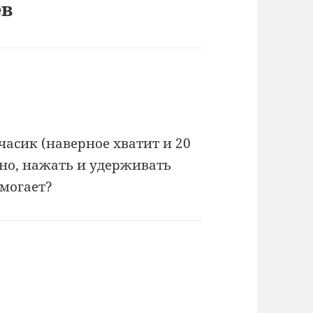
ев
часик (наверное хватит и 20
тно, нажать и удерживать
омогает?