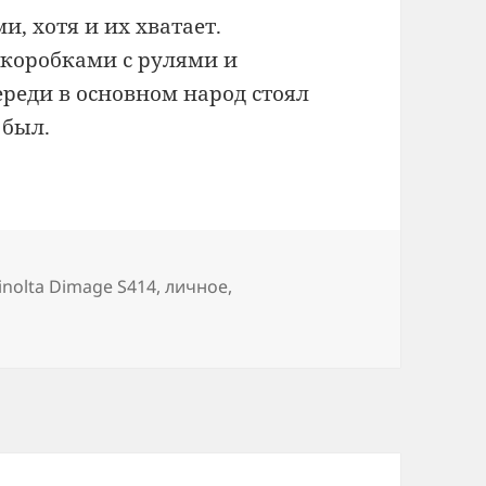
и, хотя и их хватает.
 коробками с рулями и
череди в основном народ стоял
 был.
етки
inolta Dimage S414
,
личное
,