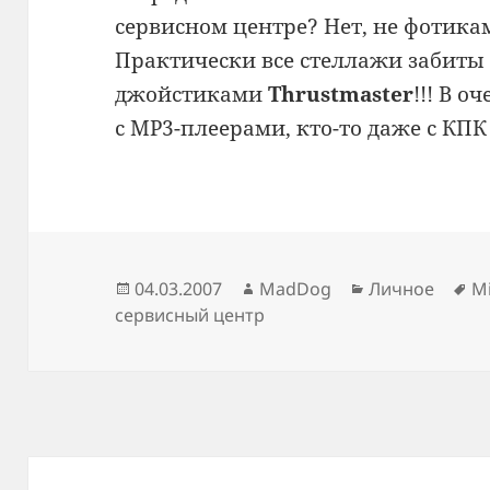
сервисном центре? Нет, не фотикам
Практически все стеллажи забиты
джойстиками
Thrustmaster
!!! В о
с MP3-плеерами, кто-то даже с КПК
Опубликовано
Автор
Рубрики
М
04.03.2007
MadDog
Личное
M
сервисный центр
Навигация