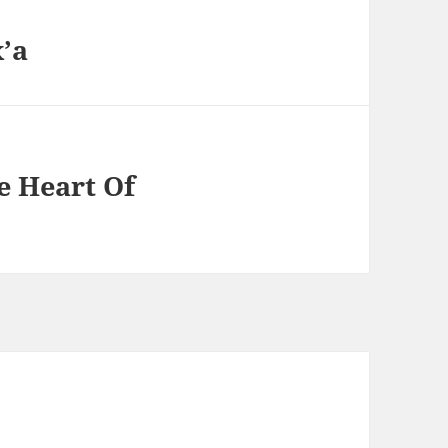
’а
e Heart Of