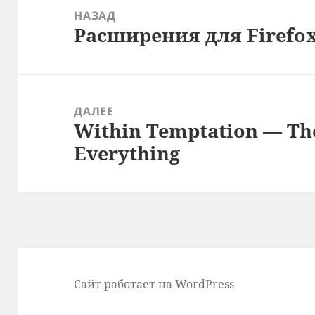
по
НАЗАД
Расширения для Firefox
записям
Предыдущая
запись:
ДАЛЕЕ
Within Temptation — Th
Следующая
Everything
запись:
Сайт работает на WordPress