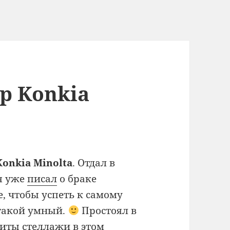
р Konkia
Konkia Minolta
. Отдал в
я уже
писал
о браке
е, чтобы успеть к самому
 такой умный.
Простоял в
биты стеллажи в этом