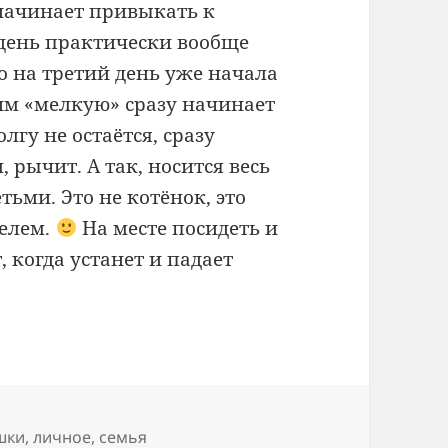
начинает привыкать к
 день практически вообще
о на третий день уже начала
им «мелкую» сразу начинает
лгу не остаётся, сразу
 рычит. А так, носится весь
тьми. Это не котёнок, это
телем.
На месте посидеть и
, когда устанет и падает
тки
шки
,
личное
,
семья