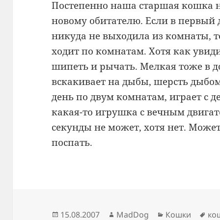
Постепенно наша старшая кошка 
новому обитателю. Если в первый
никуда не выходила из комнаты, т
ходит по комнатам. Хотя как увид
шипеть и рычать. Мелкая тоже в до
вскакивает на дыбы, шерсть дыбом,
день по двум комнатам, играет с де
какая-то игрушка с вечным двига
секунды не может, хотя нет. Может
поспать.
Опубликовано
Автор
Рубрики
Ме
15.08.2007
MadDog
Кошки
ко