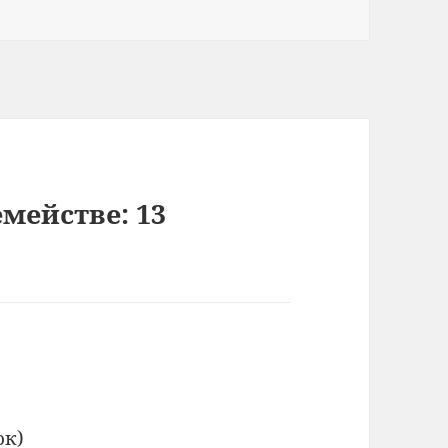
мействе: 13
ок)