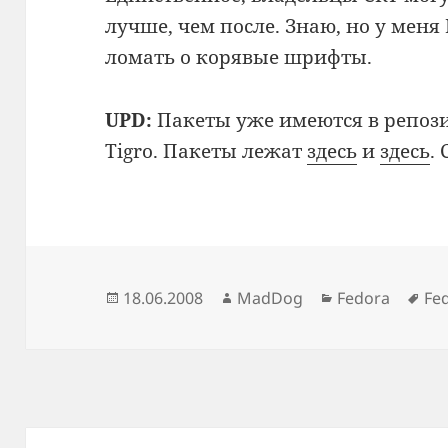
лучше, чем после. Знаю, но у меня
ломать о корявые шрифты.
UPD:
Пакеты уже имеются в репоз
Tigro. Пакеты лежат
здесь
и
здесь
.
Опубликовано
Автор
Рубрики
Ме
18.06.2008
MadDog
Fedora
Fe