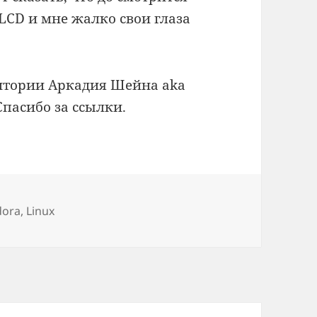
 LCD и мне жалко свои глаза
итории Аркадия Шейна aka
 Спасибо за ссылки.
тки
dora
,
Linux