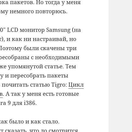
ка пакетов. Но тогда у меня
тому немного повторюсь.
 20″ LCD монитор Samsung (на
), и как ни настраивай, но
Поэтому были скачены три
и пересобраны с необходимыми
же упомянутой статье. Тем
у и пересобрать пакеты
 почитать статью Tigro:
Цикл
в
. А так у меня есть готовые
ra 9 для i386.
ак было и как стало.
 сказать, что до смотрится