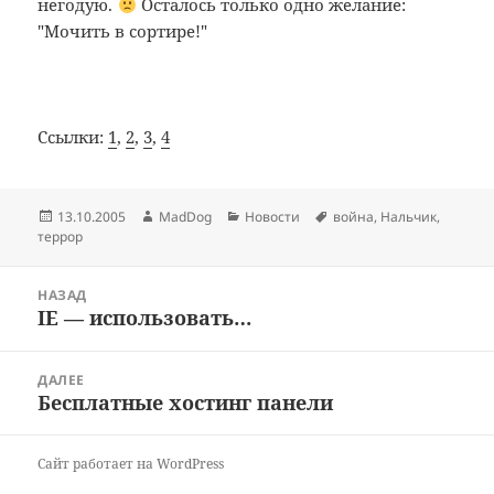
негодую.
Осталось только одно желание:
"Мочить в сортире!"
Ссылки:
1
,
2
,
3
,
4
Опубликовано
Автор
Рубрики
Метки
13.10.2005
MadDog
Новости
война
,
Нальчик
,
террор
Навигация
НАЗАД
по
IE — использовать…
Предыдущая
записям
запись:
ДАЛЕЕ
Бесплатные хостинг панели
Следующая
запись:
Сайт работает на WordPress