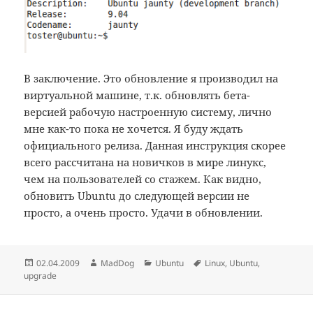
В заключение. Это обновление я производил на
виртуальной машине, т.к. обновлять бета-
версией рабочую настроенную систему, лично
мне как-то пока не хочется. Я буду ждать
официального релиза. Данная инструкция скорее
всего рассчитана на новичков в мире линукс,
чем на пользователей со стажем. Как видно,
обновить Ubuntu до следующей версии не
просто, а очень просто. Удачи в обновлении.
Опубликовано
Автор
Рубрики
Метки
02.04.2009
MadDog
Ubuntu
Linux
,
Ubuntu
,
upgrade