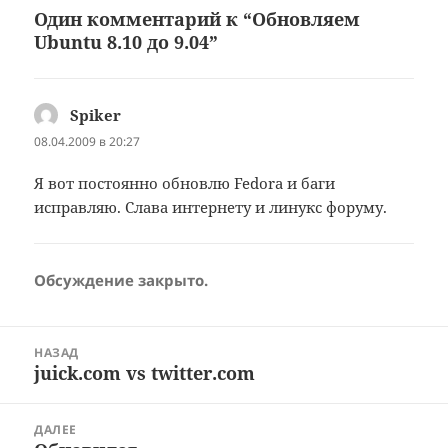
Один комментарий к “Обновляем
Ubuntu 8.10 до 9.04”
Spiker
:
08.04.2009 в 20:27
Я вот постоянно обновлю Fedora и баги
исправляю. Слава интернету и линукс форуму.
Обсуждение закрыто.
Навигация
НАЗАД
по
juick.com vs twitter.com
Предыдущая
записям
запись:
ДАЛЕЕ