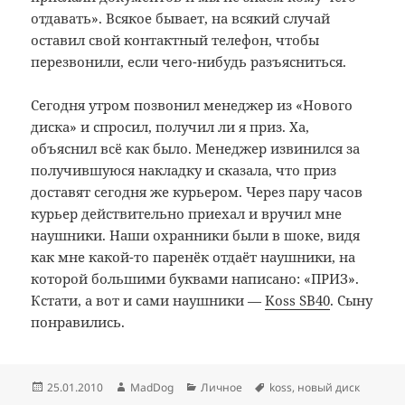
отдавать». Всякое бывает, на всякий случай
оставил свой контактный телефон, чтобы
перезвонили, если чего-нибудь разъясниться.
Сегодня утром позвонил менеджер из «Нового
диска» и спросил, получил ли я приз. Ха,
объяснил всё как было. Менеджер извинился за
получившуюся накладку и сказала, что приз
доставят сегодня же курьером. Через пару часов
курьер действительно приехал и вручил мне
наушники. Наши охранники были в шоке, видя
как мне какой-то паренёк отдаёт наушники, на
которой большими буквами написано: «ПРИЗ».
Кстати, а вот и сами наушники —
Koss SB40
. Сыну
понравились.
Опубликовано
Автор
Рубрики
Метки
25.01.2010
MadDog
Личное
koss
,
новый диск