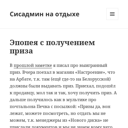
Сисадмин на отдыхе
МЕНЮ
И
ВИДЖЕТЫ
Эпопея с получением
приза
В
прошлой заметке
я писал про выигранный
приз. Вчера поехал в магазин «Настроение», что
на Арбате, т.к. там (ещё где-то на Белорусской)
должны были выдавать приз. Приехал, подошёл
к продавцу, мол так и так, хочу получить приз. А
дальше получилось как в мультике про
почтальона Печка с посылкой: «Призы да, вон
лежат, можете посмотреть, но отдать мы не
можем, т.к. менеджеры из «Нового диска» не
прислали документов и мы не знаем кому чего