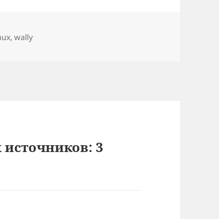
етки
nux
,
wally
 источников: 3