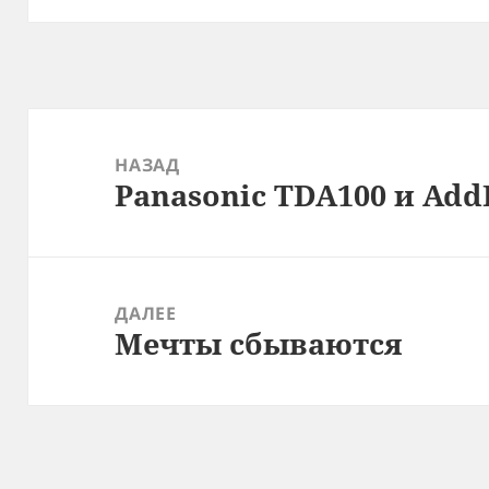
Навигация
по
НАЗАД
Panasonic TDA100 и Add
записям
Предыдущая
запись:
ДАЛЕЕ
Мечты сбываются
Следующая
запись: