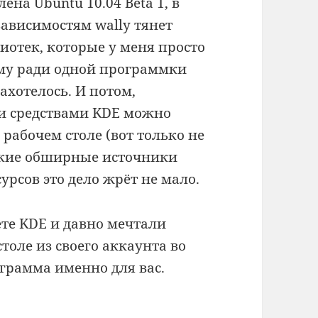
ена Ubuntu 10.04 Beta 1, в
зависимостям wally тянет
иотек, которые у меня просто
ему ради одной программки
захотелось. И потом,
и средствами KDE можно
рабочем столе (вот только не
акие обширные источники
урсов это дело жрёт не мало.
ете KDE и давно мечтали
толе из своего аккаунта во
рограмма именно для вас.