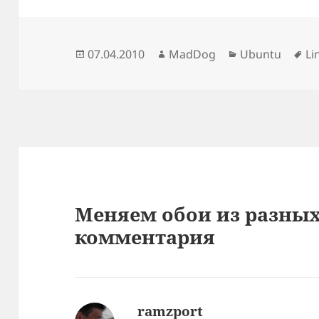
Опубликовано
Автор
Рубрики
М
07.04.2010
MadDog
Ubuntu
Li
Меняем обои из разных
комментария
ramzport
: