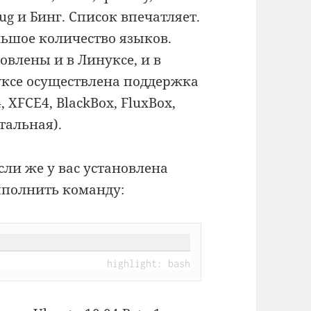
mug и Бинг. Список впечатляет.
льшое количество языков.
влены и в Линуксе, и в
нуксе осуществлена поддержка
XFCE4, BlackBox, FluxBox,
тальная).
если же у вас установлена
выполнить команду: