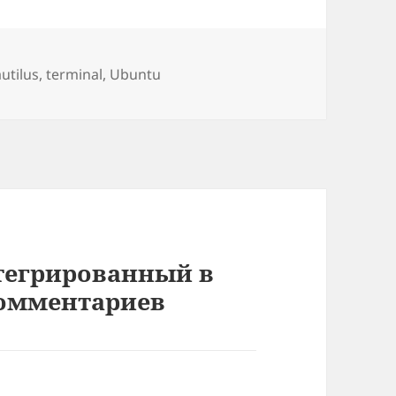
етки
utilus
,
terminal
,
Ubuntu
нтегрированный в
комментариев