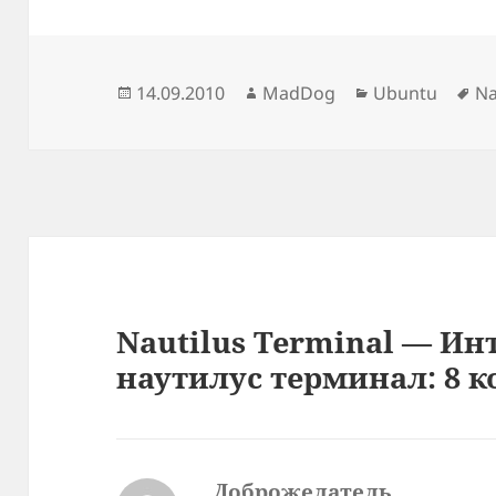
Опубликовано
Автор
Рубрики
М
14.09.2010
MadDog
Ubuntu
Na
Nautilus Terminal — И
наутилус терминал: 8 
Доброжелатель
: