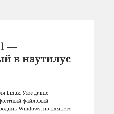
al —
й в наутилус
я Linux. Уже давно
дефолтный файловый
водник Windows, но намного