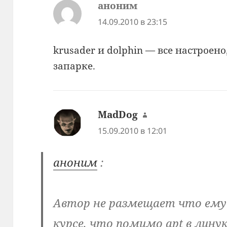
аноним
:
14.09.2010 в 23:15
krusader и dolphin — все настроен
запарке.
MadDog
:
15.09.2010 в 12:01
аноним
:
Автор не размещает что ему 
курсе, что помимо apt в лину