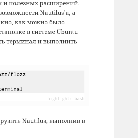
их и полезных расширений.
возможности Nautilus’а, а
окно, как можно было
становке в системе Ubuntu
ыть терминал и выполнить
zz/flozz

terminal
рузить Nautilus, выполнив в