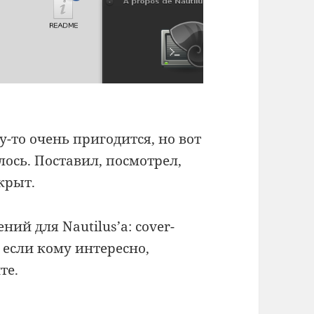
то очень пригодится, но вот
ось. Поставил, посмотрел,
крыт.
ий для Nautilus’а: cover-
 если кому интересно,
те.