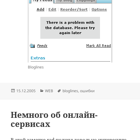
Bloglines
Опубликовано
Рубрики
Метки
15.12.2005
WEB
bloglines
,
ошибки
Немного об онлайн-
сервисах
В этой
заметке
rad
поднял довольно интересную