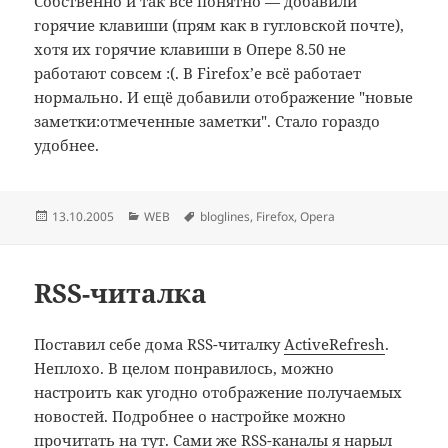
Собственно и так всё понятно — добавили
горячие клавиши (прям как в гугловской почте),
хотя их горячие клавиши в Опере 8.50 не
работают совсем :(. В Firefox’e всё работает
нормально. И ещё добавили отображение "новые
заметки:отмеченные заметки". Стало гораздо
удобнее.
Опубликовано
Рубрики
Метки
13.10.2005
WEB
bloglines
,
Firefox
,
Opera
RSS-читалка
Поставил себе дома RSS-читалку
ActiveRefresh
.
Неплохо. В целом понравилось, можно
настроить как угодно отображение получаемых
новостей. Подробнее о настройке можно
прочитать на
тут
. Сами же RSS-каналы я нарыл