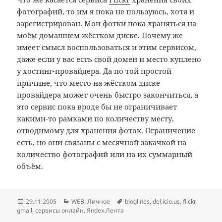
фотографий, то им я пока не пользуюсь, хотя и
зарегистрирован. Мои фотки пока храняться на
моём домашнем жёстком диске. Почему же
имеет смысл воспользоваться и этим сервисом,
даже если у вас есть свой домен и место куплено
у хостинг-провайдера. Да по той простой
причине, что место на жёстком диске
провайдера может очень быстро закончиться, а
это сервис пока вроде бы не ограничивает
какими-то рамками по количеству месту,
отводимому для хранения фоток. Ограничение
есть, но они связаны с месячной закачкой на
количество фотографий или на их суммарный
объём.
Опубликовано
Рубрики
Метки
29.11.2005
WEB
,
Личное
bloglines
,
del.icio.us
,
flickr
,
gmail
,
сервисы онлайн
,
Яndex.Лента