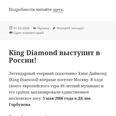
Подробности читайте
здесь
.
Опубликовано
Рубрики
Метки
01.03.2006
Музыка
Moospell
,
концерт
Один комментарий
King Diamond выступит в
России!
Легендарный «черный сказочник» Кинг Даймонд
(King Diamond) впервые посетит Москву. В ходе
своего европейского тура 49-летний музыкант и
его группа запланировали единственное
московское шоу:
5 мая 2006 года в ДК им.
Горбунова
.