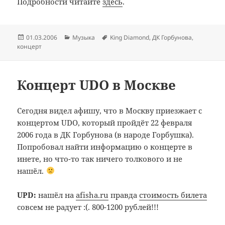
Подробности читайте
здесь
.
Опубликовано
Рубрики
Метки
01.03.2006
Музыка
King Diamond
,
ДК Горбунова
,
концерт
Концерт UDO в Москве
Сегодня видел афишу, что в Москву приезжает с
концертом UDO, который пройдёт 22 февраля
2006 года в ДК Горбунова (в народе Горбушка).
Попробовал найти информацию о концерте в
инете, но что-то так ничего толкового и не
нашёл.
UPD:
нашёл на
afisha.ru
правда
стоимость билета
совсем не радует :(. 800-1200 рублей!!!