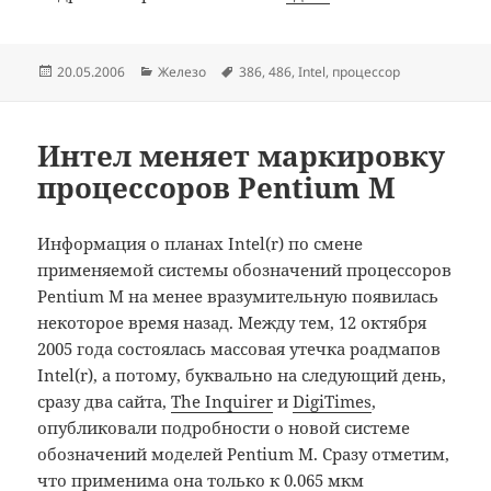
Опубликовано
Рубрики
Метки
20.05.2006
Железо
386
,
486
,
Intel
,
процессор
Интел меняет маркировку
процессоров Pentium M
Информация о планах Intel(r) по смене
применяемой системы обозначений процессоров
Pentium M на менее вразумительную появилась
некоторое время назад. Между тем, 12 октября
2005 года состоялась массовая утечка роадмапов
Intel(r), а потому, буквально на следующий день,
сразу два сайта,
The Inquirer
и
DigiTimes
,
опубликовали подробности о новой системе
обозначений моделей Pentium M. Сразу отметим,
что применима она только к 0.065 мкм