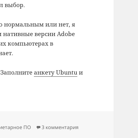
л выбор.
то нормальным или нет, я
м нативные версии Adobe
ших компьютерах в
нает.
? Заполните
анкету Ubuntu
и
иетарное ПО
3 комментария