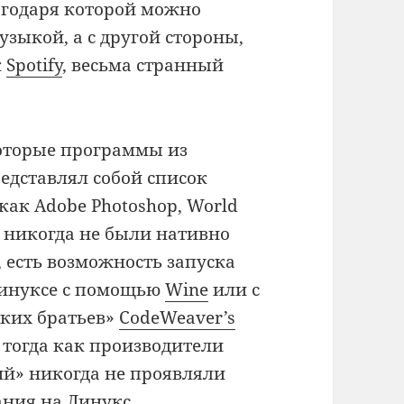
агодаря которой можно
зыкой, а с другой стороны,
к
Spotify
, весьма странный
которые программы из
едставлял собой список
ак Adobe Photoshop, World
ые никогда не были нативно
, есть возможность запуска
 Линуксе с помощью
Wine
или с
ких братьев»
CodeWeaver’s
, тогда как производители
ий» никогда не проявляли
ания на Линукс.