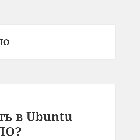
ПО
ть в Ubuntu
ПО?