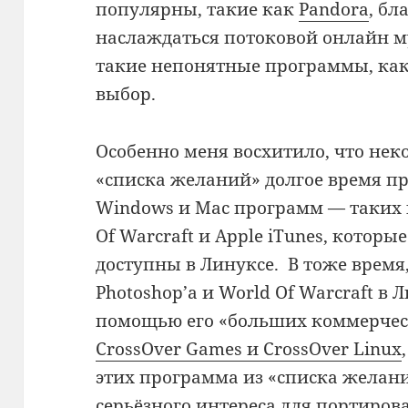
популярны, такие как
Pandora
, бл
наслаждаться потоковой онлайн му
такие непонятные программы, ка
выбор.
Особенно меня восхитило, что не
«списка желаний» долгое время пр
Windows и Mac программ — таких к
Of Warcraft и Apple iTunes, котор
доступны в Линуксе. В тоже время
Photoshop’а и World Of Warcraft в
помощью его «больших коммерчес
CrossOver Games и CrossOver Linux
этих программа из «списка желан
серьёзного интереса для портиров