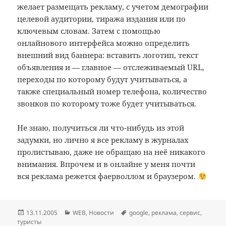
желает размещать рекламу, с учетом демографии
целевой аудитории, тиража издания или по
ключевым словам. Затем с помощью
онлайнового интерфейса можно определить
внешний вид баннера: вставить логотип, текст
объявления и — главное — отслеживаемый URL,
переходы по которому будут учитываться, а
также специальный номер телефона, количество
звонков по которому тоже будет учитываться.
Не знаю, получиться ли что-нибудь из этой
задумки, но лично я все рекламу в журналах
пролистываю, даже не обращаю на неё никакого
внимания. Впрочем и в онлайне у меня почти
вся реклама режется фаерволлом и браузером.
Опубликовано
Рубрики
Метки
13.11.2005
WEB
,
Новости
google
,
реклама
,
сервис
,
туристы