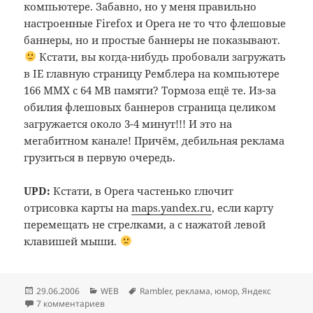
компьютере. Забавно, но у меня правильно
настроенные Firefox и Opera не то что флешовые
баннеры, но и простые баннеры не показывают.
Кстати, вы когда-нибудь пробовали загружать
в IE главную страницу Ремблера на компьютере
166 MMX c 64 MB памяти? Тормоза ещё те. Из-за
обилия флешовых баннеров страница целиком
загружается около 3-4 минут!!! И это на
мегабитном канале! Причём, дебильная реклама
грузиться в первую очередь.
UPD:
Кстати, в Opera частенько глючит
отрисовка карты на
maps.yandex.ru
, если карту
перемещать не стрелками, а с нажатой левой
клавишей мыши.
Опубликовано
Рубрики
Метки
29.06.2006
WEB
Rambler
,
реклама
,
юмор
,
Яндекс
7 комментариев