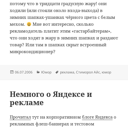
потому что в тридцати градусную жару! они
ходили (или стояли около входа-выхода) в
зимних шапках-ушанках чёрного цвета с белым
мехом.
Мне вот интересно, сколько
рекламодатель платит этим «гастарбайтерам»,
что они ходят в жару в зимних шапках и раздают
товар? Или там в шапках скрыт встроенный
микрокондиционер?
Опубликовано
Рубрики
Метки
06.07.2006
Юмор
реклама
,
Стиморол Айс
,
юмор
Немного о Яндексе и
рекламе
Прочитал
тут на корпоративном
блоге Яндекса
о
рекламных флеш-баннерах и тестовом