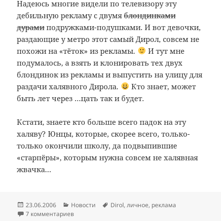
Надеюсь многие видели по телевизору эту
дебильную рекламу с двумя
блондинками
дурами
подружками-подушками. И вот девочки,
раздающие у метро этот самый Дирол, совсем не
похожи на «тёток» из рекламы.
И тут мне
подумалось, а взять и клонировать тех двух
блондинок из рекламы и выпустить на улицу для
раздачи халявного Дирола.
Кто знает, может
быть лет через …цать так и будет.
Кстати, знаете кто больше всего падок на эту
халяву? Юнцы, которые, скорее всего, только-
только окончили школу, да подвыпившие
«старпёры», которым нужна совсем не халявная
жвачка…
Опубликовано
Рубрики
Метки
23.06.2006
Новости
Dirol
,
личное
,
реклама
7 комментариев