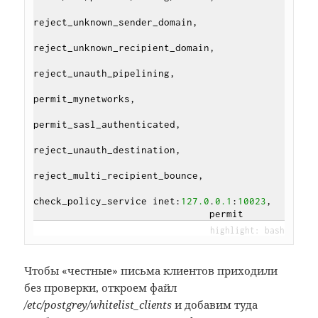
reject_unknown_sender_domain,

reject_unknown_recipient_domain,

reject_unauth_pipelining,

permit_mynetworks,

permit_sasl_authenticated,

reject_unauth_destination,

reject_multi_recipient_bounce,

check_policy_service inet:
127.0
.
0.1
:
10023
,

Чтобы «честные» письма клиентов приходили
без проверки, откроем файл
/etc/postgrey/whitelist_clients
и добавим туда