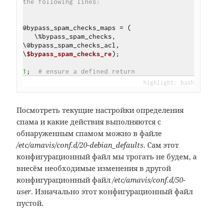
the following lines:
@bypass_spam_checks_maps = (

   \%bypass_spam_checks, 
\@bypass_spam_checks_acl, 
\
$bypass_spam_checks_re
);

1
;  
# ensure a defined return
Посмотреть текущие настройки определения
спама и какие действия выполняются с
обнаруженным спамом можно в файле
/etc/amavis/conf.d/20-debian_defaults
. Сам этот
конфигурационный файл мы трогать не будем, а
внесём необходимые изменения в другой
конфигурационный файл
/etc/amavis/conf.d/50-
user
. Изначально этот конфигурационный файл
пустой.