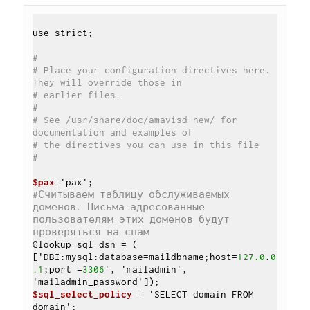
use strict;

#
# Place your configuration directives here.  
They will override those in
# earlier files.
#
# See /usr/share/doc/amavisd-new/ for 
documentation and examples of
# the directives you can use in this file
#
$pax
#Считываем таблицу обслуживаемых 
доменов. Письма адресованные 
пользователям этих доменов будут 
проверяться на спам
@lookup_sql_dsn = ( 
['DBI:mysql:database=maildbname;host=
127.0
.
0
.1
;port =
3306
', 'mailadmin', 
$sql_select_policy
 = 'SELECT domain FROM 