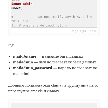
$spam_admin
                          = 
undef;

#------------ Do not modify anything below 
this line -------------
1
;  
# ensure a defined return
где
maildbname
— название базы данных
mailadmin
— имя пользователя базы данных
mailadmin_password
— пароль пользователя
mailadmin
Добавим пользователя clamav в группу amavis, и
перегрузим amavis и clamav.