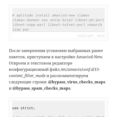
# aptitude install amavisd-new clamav 
clamav-daemon zoo unzip bzip2 libnet-ph-perl 
libnet-snpp-perl libnet-telnet-perl nomarch 
lzop pax
После завершения установки выбранных ранее
пакетов, приступаем к настройке Amavisd-New.
Откроем в текстовом редакторе
конфигурационный файл
/etc/amavis/conf.d/15-
content_filter_mode
и расcкомментируем
следующие строки:
@bypass_virus_checks_maps
и
@bypass_spam_checks_maps
.
use strict;
