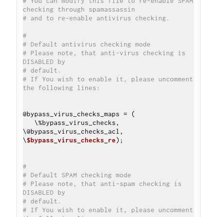
# You can modify this file to re-enable SPAM 
checking through spamassassin
# and to re-enable antivirus checking.
#
# Default antivirus checking mode
# Please note, that anti-virus checking is 
DISABLED by
# default.
# If You wish to enable it, please uncomment 
the following lines:
@bypass_virus_checks_maps = (

   \%bypass_virus_checks, 
\@bypass_virus_checks_acl, 
\
$bypass_virus_checks_re
);

#
# Default SPAM checking mode
# Please note, that anti-spam checking is 
DISABLED by
# default.
# If You wish to enable it, please uncomment 