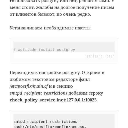
Использовать postgrey или нет, решайте сами. У
меня стоит, жалобы на долгое получение писем
от клиентов бывают, но очень редко.
Устанавливаем необходимые пакеты.
# aptitude install postgrey
Переходим к настройке postgrey. Откроем в
любимом текстовом редакторе файл
/etc/postfix/main.cf
и в секцию
smtpd_recipient_restrictions
добавим строку
check_policy_service inet:127.0.0.1:10023
.
smtpd_recipient_restrictions = 
hash:/etc/postfix/config/access,
