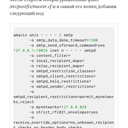
/etc/postfix/master.cf
и в самый его конец добавим
следующий код
amavis unix - - - - 
2
 smtp

       -o smtp_data_done_timeout=
1200
127.0
.
0.1
:
10025
 inet n - - - - smtpd

       -o content_filter=

       -o local_recipient_maps=

       -o relay_recipient_maps=

       -o smtpd_restriction_classes=

       -o smtpd_client_restrictions=

       -o smtpd_helo_restrictions=

       -o smtpd_sender_restrictions=

       -o 
smtpd_recipient_restrictions=permit_mynetwor
ks,reject

       -o mynetworks=
127.0
.
0.0
/
8
       -o strict_rfc821_envelopes=yes

       -o 
receive_override_options=no_unknown_recipien