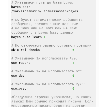
# Указываем путь до базы bayes
bayes_path                      
/var/lib/amavis/.spamassassin/bayes

# SA будет автоматически добавлять 
сообщения, распознанные как SPAM
# на 100% или на 100% как не SPAM 
сообщения, в bayes базу данных
bayes_auto_learn 
1
# Не отключаем разные сетевые проверки
skip_rbl_checks                 
0
# Указываем SA использовать Razor
use_razor2                      
1
# Указываем SA не использовать DCC
use_dcc                         
0
# Указываем SA не использовать Pyzor
use_pyzor                       
0
#Следующие строчки указывают, на каких 
языках Вам обычно приходят письма. Если
#проверяемое письмо будет на другом 