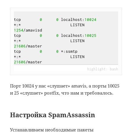
tcp        
0
0
 localhost:
10024
*:*                     LISTEN      
1254
/amavisd

tcp        
0
0
 localhost:
10025
*:*                     LISTEN      
21606
/master

tcp        
0
0
 *:ssmtp                 
*:*                     LISTEN      
21606
Порт 10024 у нас «слушает» amavis, а порты 10025
и 25 «слушает» postfix, что нам и требовалось.
Настройка SpamAssassin
Устанавливаем необходимые пакеты