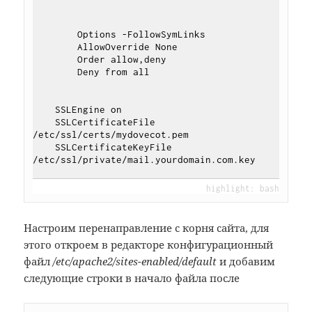
        Options -FollowSymLinks

        AllowOverride None

        Order allow,deny

        Deny from all

    SSLEngine on

    SSLCertificateFile    
/etc/ssl/certs/mydovecot.pem

    SSLCertificateKeyFile 
Настроим перенаправление с корня сайта, для
этого откроем в редакторе конфигурационный
файл
/etc/apache2/sites-enabled/default
и добавим
следующие строки в начало файла после