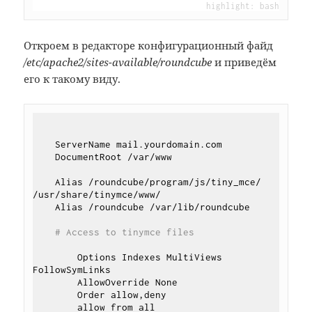
Откроем в редакторе конфигурационный файд
/etc/apache2/sites-available/roundcube
и приведём
его к такому виду.
    ServerName mail.yourdomain.com

    DocumentRoot /var/www

    Alias /roundcube/program/js/tiny_mce/ 
/usr/share/tinymce/www/

    Alias /roundcube /var/lib/roundcube

# Access to tinymce files
        Options Indexes MultiViews 
FollowSymLinks

        AllowOverride None

        Order allow,deny

        allow from all
