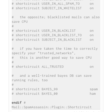
# shortcircuit USER_IN_ALL_SPAM_TO     on
# shortcircuit SUBJECT_IN_WHITELIST    on
#   the opposite; blacklisted mails can also 
save CPU
#
# shortcircuit USER_IN_BLACKLIST       on
# shortcircuit USER_IN_BLACKLIST_TO    on
# shortcircuit SUBJECT_IN_BLACKLIST    on
#   if you have taken the time to correctly 
specify your "trusted_networks",
#   this is another good way to save CPU
#
# shortcircuit ALL_TRUSTED             on
#   and a well-trained bayes DB can save 
running rules, too
#
# shortcircuit BAYES_99                spam
# shortcircuit BAYES_00                ham
endif 
# 
Mail::SpamAssassin::Plugin::Shortcircuit