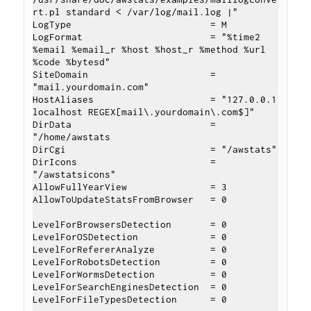
rt.pl standard < /var/log/mail.log |"

LogType                         = M

LogFormat                       = "%time2 
%email %email_r %host %host_r %method %url 
%code %bytesd"

SiteDomain                      = 
"mail.yourdomain.com"

HostAliases                     = "127.0.0.1 
localhost REGEX[mail\.yourdomain\.com$]"

DirData                         = 
"/home/awstats

DirCgi                          = "/awstats"

DirIcons                        = 
"/awstatsicons"

AllowFullYearView               = 3

AllowToUpdateStatsFromBrowser   = 0

LevelForBrowsersDetection       = 0

LevelForOSDetection             = 0

LevelForRefererAnalyze          = 0

LevelForRobotsDetection         = 0

LevelForWormsDetection          = 0

LevelForSearchEnginesDetection  = 0

LevelForFileTypesDetection      = 0
