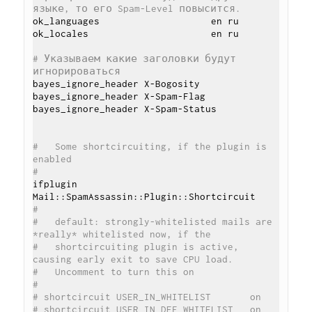
языке, то его Spam-Level повысится.
ok_languages                    en ru

ok_locales                      en ru

# Указываем какие заголовки будут 
игнорироваться
bayes_ignore_header X-Bogosity

bayes_ignore_header X-Spam-Flag

bayes_ignore_header X-Spam-Status

#   Some shortcircuiting, if the plugin is 
enabled
#
ifplugin 
#
#   default: strongly-whitelisted mails are 
*really* whitelisted now, if the
#   shortcircuiting plugin is active, 
causing early exit to save CPU load.
#   Uncomment to turn this on
#
# shortcircuit USER_IN_WHITELIST       on
# shortcircuit USER_IN_DEF_WHITELIST   on