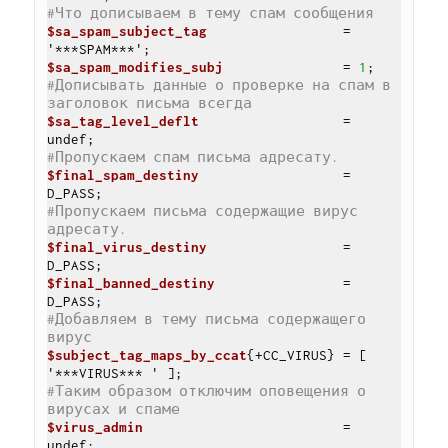
#Что дописываем в тему спам сообщения
$sa_spam_subject_tag
                 = 
$sa_spam_modifies_subj
               = 
1
#Дописывать данные о проверке на спам в 
заголовок письма всегда
$sa_tag_level_deflt
                  = 
#Пропускаем спам письма адресату.
$final_spam_destiny
                  = 
#Пропускаем письма содержащие вирус 
адресату.
$final_virus_destiny
                 = 
$final_banned_destiny
                = 
#Добавляем в тему письма содержащего 
вирус
$subject_tag_maps_by_ccat
{+CC_VIRUS} = 
[ 
'***VIRUS*** ' ]
#Таким образом отключим оповещения о 
вирусах и спаме
$virus_admin
                         = 