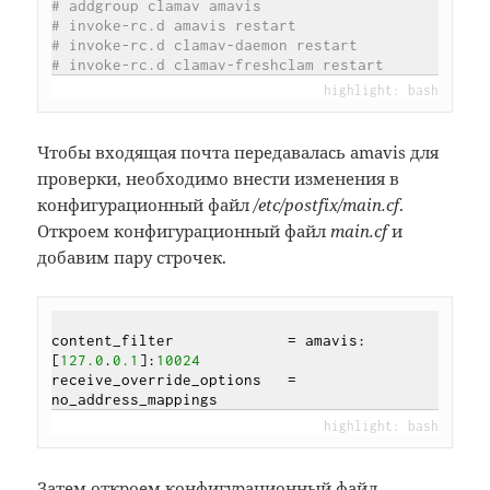
# addgroup clamav amavis
# invoke-rc.d amavis restart
# invoke-rc.d clamav-daemon restart
# invoke-rc.d clamav-freshclam restart
Чтобы входящая почта передавалась amavis для
проверки, необходимо внести изменения в
конфигурационный файл
/etc/postfix/main.cf
.
Откроем конфигурационный файл
main.cf
и
добавим пару строчек.
content_filter             = amavis:
[
127.0
.
0.1
]:
10024
receive_override_options   = 
Затем откроем конфигурационный файл