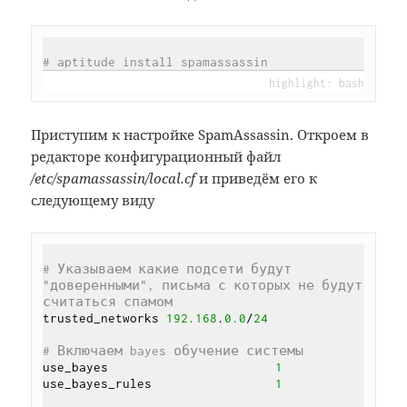
# aptitude install spamassassin
Приступим к настройке SpamAssassin. Откроем в
редакторе конфигурационный файл
/etc/spamassassin/local.cf
и приведём его к
следующему виду
# Указываем какие подсети будут 
"доверенными", письма с которых не будут 
считаться спамом
trusted_networks 
192.168
.
0.0
/
24
# Включаем bayes обучение системы
use_bayes                       
1
use_bayes_rules                 
1