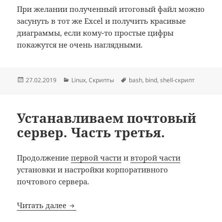
При желании полученный итоговый файл можно
засунуть в тот же Excel и получить красивые
диаграммы, если кому-то простые цифры
покажутся не очень наглядными.
Опубликовано
Рубрики
Метки
27.02.2019
Linux
,
Скрипты
bash
,
bind
,
shell-скрипт
Устанавливаем почтовый
сервер. Часть третья.
Продолжение
первой части
и
второй части
установки и настройки корпоративного
почтового сервера.
Устанавливаем почтовый сервер. Часть т
Читать далее