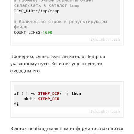
# Промежуточные варианты будет 
складывать в каталог temp
TEMP_DIR=~/tmp/temp

# Количество строк в результирующем 
файле
COUNT_LINES=
1000
Проверим, существует ли каталог temp по
указанному пути. Если не существует, то
создадим его.
if
 ! 
[ -d 
$TEMP_DIR
/ ]
; 
then
    mkdir 
$TEMP_DIR
fi
В логах необходимая нам информация находится