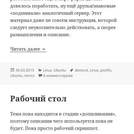
довелось поработать, ну ещё друзья/знакомые
«поднимали» аналогичный сервер. Этот
материал даже не совсем инструкция, которой
следует неукоснительно действовать, а скорее
размышления и описание.
Устанавливаем почтовый сервер. Часть 
Читать далее
Опубликовано
Рубрики
Метки
30.03.2015
Linux
,
Ubuntu
dovecot
,
Linux
,
postfix
,
Ubuntu
,
почта
8 комментариев
Рабочий стол
Тема пока находится в стадии «допиливания»,
поэтому описания чего используется пока не
будет. Пока просто рабочий скриншот.