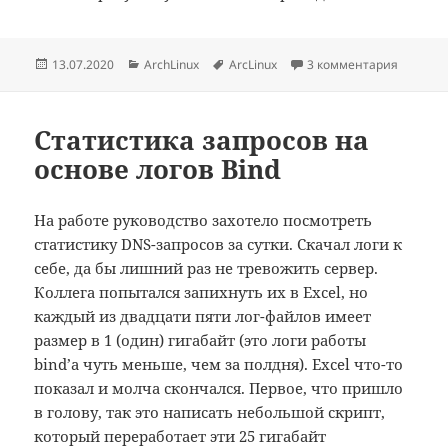
Опубликовано
Рубрики
Метки
13.07.2020
ArchLinux
ArcLinux
3 комментария
Статистика запросов на
основе логов Bind
На работе руководство захотело посмотреть
статистику DNS-запросов за сутки. Скачал логи к
себе, да бы лишний раз не тревожить сервер.
Коллега попытался запихнуть их в Excel, но
каждый из двадцати пяти лог-файлов имеет
размер в 1 (один) гигабайт (это логи работы
bind’а чуть меньше, чем за полдня). Excel что-то
показал и молча скончался. Первое, что пришло
в голову, так это написать небольшой скрипт,
который переработает эти 25 гигабайт