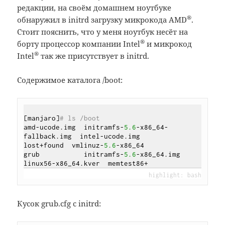
редакции, на своём домашнем ноутбуке
®
обнаружил в initrd загрузку микрокода AMD
.
Стоит пояснить, что у меня ноутбук несёт на
®
борту процессор компании Intel
и микрокод
®
Intel
так же присутствует в initrd.
Содержимое каталога /boot:
[manjaro]
# ls /boot
amd-ucode.img  initramfs-
5.6
-x86_64-
fallback.img  intel-ucode.img      
lost+found  vmlinuz-
5.6
-x86_64

grub           initramfs-
5.6
-x86_64.img           
Кусок grub.cfg с initrd: