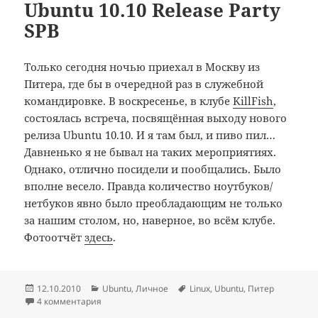
Ubuntu 10.10 Release Party
SPB
Только сегодня ночью приехал в Москву из
Питера, где бы в очередной раз в служебной
командировке. В воскресенье, в клубе
KillFish
,
состоялась встреча, посвящённая выходу нового
релиза Ubuntu 10.10. И я там был, и пиво пил…
Давненько я не бывал на таких мероприятиях.
Однако, отлично посидели и пообщались. Было
вполне весело. Правда количество ноутбуков/
нетбуков явно было преобладающим не только
за нашим столом, но, наверное, во всём клубе.
Фотоотчёт
здесь
.
Опубликовано
Рубрики
Метки
12.10.2010
Ubuntu
,
Личное
Linux
,
Ubuntu
,
Питер
4 комментария