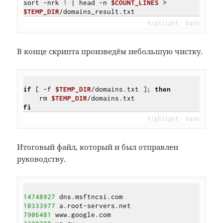
sort -nrk 
1
 | head -n 
$COUNT_LINES
 > 
$TEMP_DIR
В конце скрипта произведём небольшую чистку.
if
[ -f 
$TEMP_DIR
/domains.txt ]
; 
then
    rm 
$TEMP_DIR
fi
Итоговый файл, который и был отправлен
руководству.
14748927
10333977
7906481