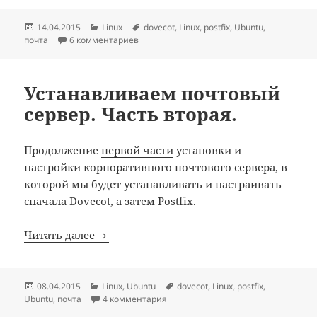
Опубликовано
Рубрики
Метки
14.04.2015
Linux
dovecot
,
Linux
,
postfix
,
Ubuntu
,
почта
6 комментариев
Устанавливаем почтовый
сервер. Часть вторая.
Продолжение
первой части
установки и
настройки корпоративного почтового сервера, в
которой мы будет устанавливать и настраивать
сначала Dovecot, а затем Postfix.
Устанавливаем почтовый сервер. Часть 
Читать далее
Опубликовано
Рубрики
Метки
08.04.2015
Linux
,
Ubuntu
dovecot
,
Linux
,
postfix
,
Ubuntu
,
почта
4 комментария