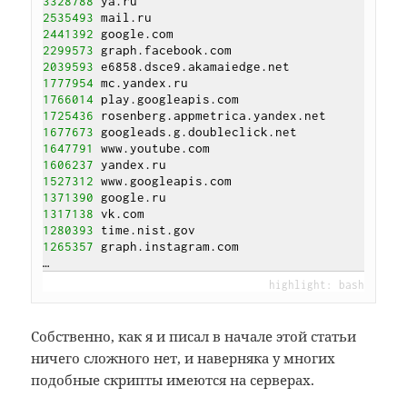
3328788
2535493
2441392
2299573
2039593
1777954
1766014
1725436
1677673
1647791
1606237
1527312
1371390
1317138
1280393
1265357
 graph.instagram.com

Собственно, как я и писал в начале этой статьи
ничего сложного нет, и наверняка у многих
подобные скрипты имеются на серверах.