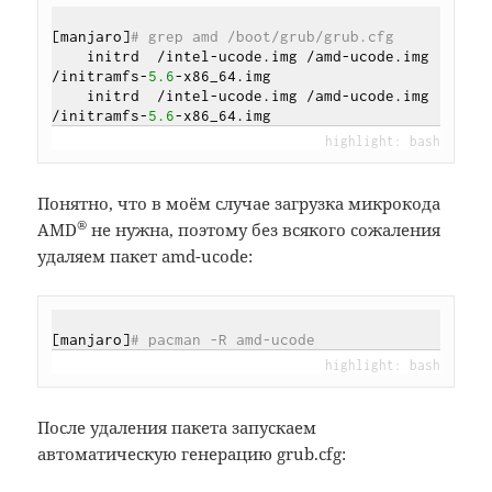
[manjaro]
# grep amd /boot/grub/grub.cfg
    initrd  /intel-ucode.img /amd-ucode.img 
/initramfs-
5.6
-x86_64.img

    initrd  /intel-ucode.img /amd-ucode.img 
/initramfs-
5.6
Понятно, что в моём случае загрузка микрокода
®
AMD
не нужна, поэтому без всякого сожаления
удаляем пакет amd-ucode:
[manjaro]
# pacman -R amd-ucode
После удаления пакета запускаем
автоматическую генерацию grub.cfg: