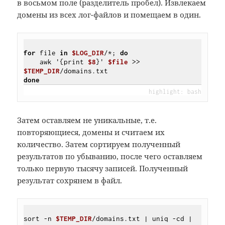
в восьмом поле (разделитель пробел). Извлекаем
домены из всех лог-файлов и помещаем в один.
for
 file 
in
$LOG_DIR
/*; 
do
    awk '{print 
$8
}' 
$file
 >> 
$TEMP_DIR
done
Затем оставляем не уникальные, т.е.
повторяющиеся, домены и считаем их
количество. Затем сортируем полученный
результатов по убыванию, после чего оставляем
только первую тысячу записей. Полученный
результат сохрянем в файл.
sort -n 
$TEMP_DIR
/domains.txt | uniq -cd | 