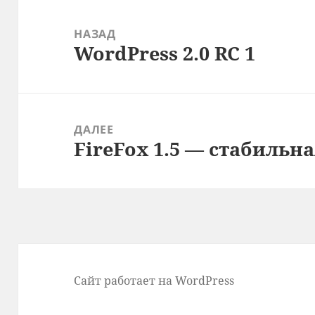
Навигация
по
НАЗАД
WordPress 2.0 RC 1
записям
Предыдущая
запись:
ДАЛЕЕ
FireFox 1.5 — стабильн
Следующая
запись:
Сайт работает на WordPress