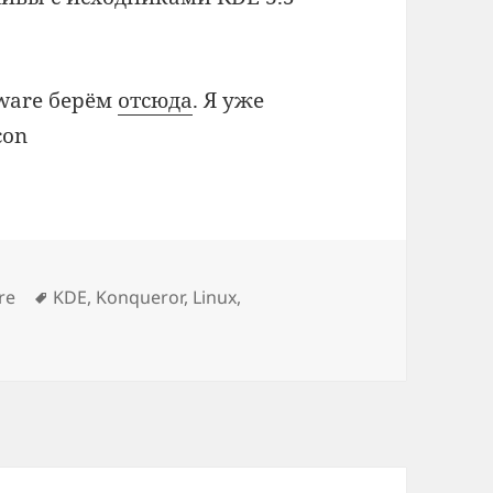
ware берём
отсюда
. Я уже
Метки
re
KDE
,
Konqueror
,
Linux
,