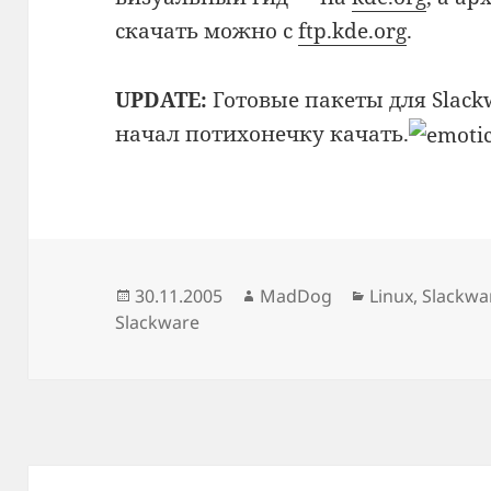
скачать можно с
ftp.kde.org
.
UPDATE:
Готовые пакеты для Slack
начал потихонечку качать.
Опубликовано
Автор
Рубрики
30.11.2005
MadDog
Linux
,
Slackwa
Slackware