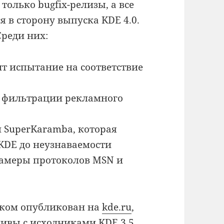
только bugfix-релизы, а все
 в сторону выпуска KDE 4.0.
Среди них:
т испытание на соответствие
ь фильтрации рекламного
 SuperKaramba, которая
KDE до неузнаваемости
камеры протоколов MSN и
ском опубликован на
kde.ru
,
рхивы с исходниками KDE 3.5