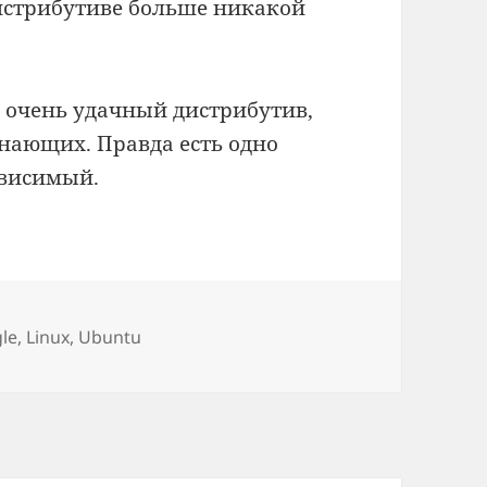
дистрибутиве больше никакой
 очень удачный дистрибутив,
инающих. Правда есть одно
ависимый.
ки
le
,
Linux
,
Ubuntu