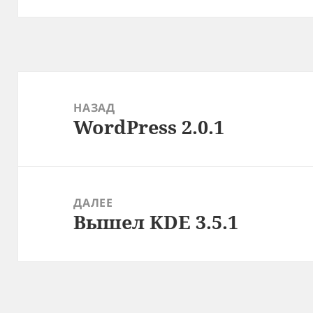
Навигация
по
НАЗАД
WordPress 2.0.1
записям
Предыдущая
запись:
ДАЛЕЕ
Вышел KDE 3.5.1
Следующая
запись: