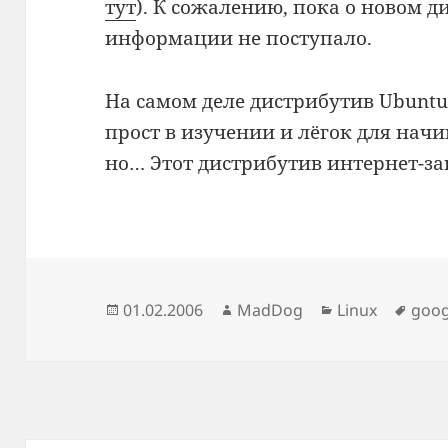
тут
). К сожалению, пока о новом 
информации не поступало.
На самом деле дистрибутив Ubuntu
прост в изучении и лёгок для нач
но… Этот дистрибутив интернет-з
Опубликовано
Автор
Рубрики
Мет
01.02.2006
MadDog
Linux
goog