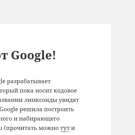
т Google!
gle разрабатывает
оторый пока носит кодовое
названии линксоиды увидят
 Google решила построить
тного и набирающего
tu (прочитать можно
тут
и