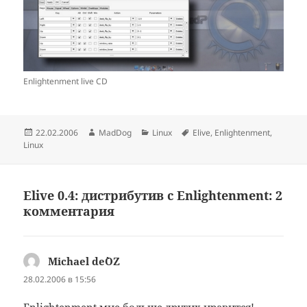
Enlightenment live CD
Опубликовано
Автор
Рубрики
Метки
22.02.2006
MadDog
Linux
Elive
,
Enlightenment
,
Linux
Elive 0.4: дистрибутив с Enlightenment: 2
комментария
Michael de`OZ
:
28.02.2006 в 15:56