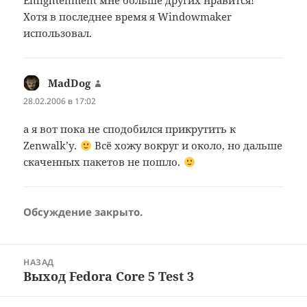
Enlightenment мне больше других нравится!
Хотя в последнее время я Windowmaker
использовал.
MadDog
:
28.02.2006 в 17:02
а я вот пока не сподобился прикрутить к
Zenwalk’у.
Всё хожу вокруг и около, но дальше
скаченных пакетов не пошло.
Обсуждение закрыто.
Навигация
НАЗАД
по
Выход Fedora Core 5 Test 3
Предыдущая
записям
запись: