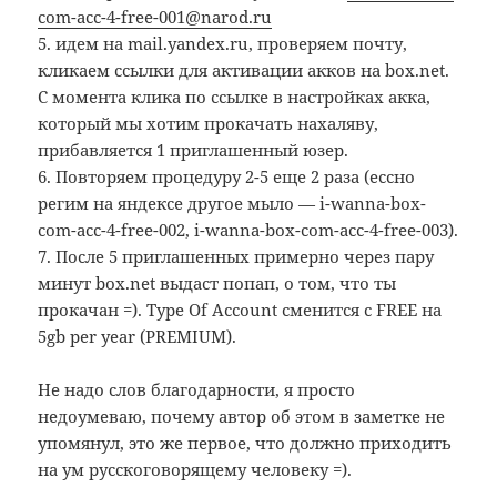
com-acc-4-free-001@narod.ru
5. идем на mail.yandex.ru, проверяем почту,
кликаем ссылки для активации акков на box.net.
С момента клика по ссылке в настройках акка,
который мы хотим прокачать нахаляву,
прибавляется 1 приглашенный юзер.
6. Повторяем процедуру 2-5 еще 2 раза (ессно
регим на яндексе другое мыло — i-wanna-box-
com-acc-4-free-002, i-wanna-box-com-acc-4-free-003).
7. После 5 приглашенных примерно через пару
минут box.net выдаст попап, о том, что ты
прокачан =). Type Of Account сменится с FREE на
5gb per year (PREMIUM).
Не надо слов благодарности, я просто
недоумеваю, почему автор об этом в заметке не
упомянул, это же первое, что должно приходить
на ум русскоговорящему человеку =).