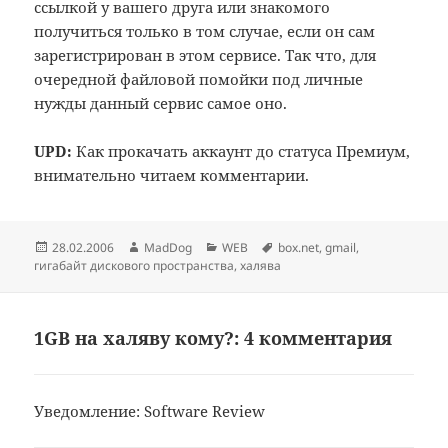
ссылкой у вашего друга или знакомого
получиться только в том случае, если он сам
зарегистрирован в этом сервисе. Так что, для
очередной файловой помойки под личные
нужды данный сервис самое оно.
UPD:
Как прокачать аккаунт до статуса Премиум,
внимательно читаем комментарии.
Опубликовано
Автор
Рубрики
Метки
28.02.2006
MadDog
WEB
box.net
,
gmail
,
гигабайт дискового пространства
,
халява
1GB на халяву кому?: 4 комментария
Уведомление:
Software Review