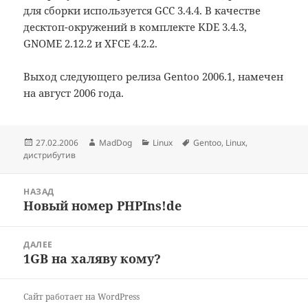
для сборки используется GCC 3.4.4. В качестве
десктоп-окружений в комплекте KDE 3.4.3,
GNOME 2.12.2 и XFCE 4.2.2.
Выход следующего релиза Gentoo 2006.1, намечен
на август 2006 года.
Опубликовано
Автор
Рубрики
Метки
27.02.2006
MadDog
Linux
Gentoo
,
Linux
,
дистрибутив
Навигация
НАЗАД
по
Новый номер PHPIns!de
Предыдущая
записям
запись:
ДАЛЕЕ
1GB на халяву кому?
Следующая
запись:
Сайт работает на WordPress