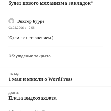
будет нового механизма закладок”
Виктор Бурре
:
03.05.2006 в 12:55
Ждем-с с нетерпением )
Обсуждение закрыто.
Навигация
НАЗАД
по
1 мая и мысли о WordPress
Предыдущая
записям
запись:
ДАЛЕЕ
Плата видеозахвата
Следующая
запись: