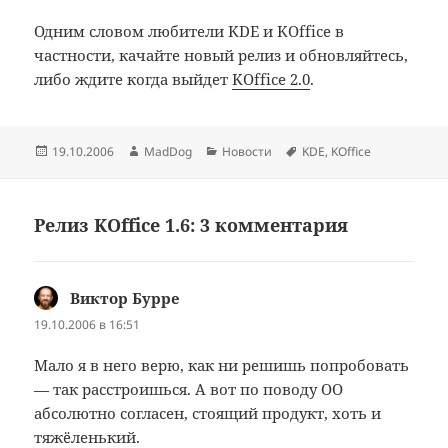
Одним словом любители KDE и KOffice в
частности, качайте новый релиз и обновляйтесь,
либо ждите когда выйдет
KOffice 2.0
.
Опубликовано
Автор
Рубрики
Метки
19.10.2006
MadDog
Новости
KDE
,
KOffice
Релиз KOffice 1.6: 3 комментария
Виктор Бурре
:
19.10.2006 в 16:51
Мало я в него верю, как ни решишь попробовать
— так расстроишься. А вот по поводу ОО
абсолютно согласен, стоящий продукт, хоть и
тяжёленький.