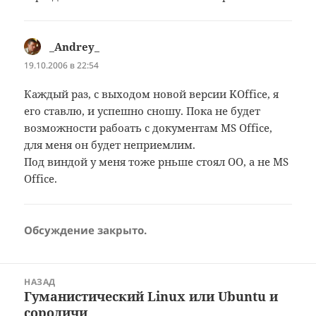
_Andrey_
:
19.10.2006 в 22:54
Каждый раз, с выходом новой версии KOffice, я
его ставлю, и успешно сношу. Пока не будет
возможности рабоать с документам MS Office,
для меня он будет неприемлим.
Под виндой у меня тоже рньше стоял OO, а не MS
Office.
Обсуждение закрыто.
Навигация
НАЗАД
по
Гуманистический Linux или Ubuntu и
Предыдущая
записям
сородичи
запись: