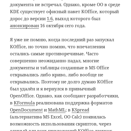
документа не встречал. Однако, кроме OO в среде
KDE существует офисный пакет KOffice, который
дорос до версии
1.6
, выход которого был
анонсирован
16 октября сего года.
Я уже не помню, когда последний раз запускал
KOffice, но точно помню, что впечатления
остались самые противоречивые. Часто
совершенно неожиданно падал, многие
документы и таблицы созданные в MS Office
открывались либо криво, либо вообще не
открывались. Поэтому не долго думаю KOffice
был удалён и я вернулся в привычный
OpenOffice. Однако, как сообщают разработчики,
в
KFormula
реализована поддержка форматов
OpenDocument
и
MathML
; в
KSpread
(альтернатива MS Excel, OO Calc) появилась
возможность использования скриптов, через
единый для всех приложений KOffice движок