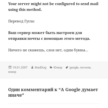
Your server might not be configured to send mail
using this method.
Перевод Гугла:
Ваш сервер может быть настроен для
отправки почты с помощью этого метода.
Ничего не скажешь, слов нет, одни буквы…
Опубликовано
Автор
Рубрики
Метки
19.01.2007
MadDog
Юмор
google
,
личное
,
юмор
Один комментарий к “А Google думает
иначе”