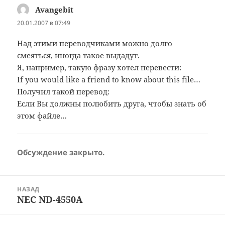
Avangebit
:
20.01.2007 в 07:49
Над этими переводчиками можно долго
смеяться, иногда такое выдадут.
Я, например, такую фразу хотел перевести:
If you would like a friend to know about this file…
Получил такой перевод:
Если Вы должны полюбить друга, чтобы знать об
этом файле…
Обсуждение закрыто.
Навигация
НАЗАД
по
NEC ND-4550A
Предыдущая
записям
запись: