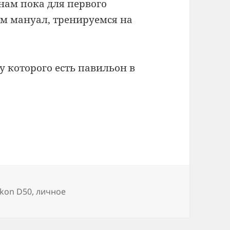
 нам пока для первого
ем мануал, тренируемся на
 у которого есть павильон в
етки
ikon D50
,
личное