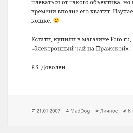
плеваться от такого объектива, но
времени вполне его хватит. Изуча
кошке.
Кстати, купили в магазине Foto.ru,
«Электронный рай на Пражской».
P.S. Доволен.
Опубликовано
Автор
Рубрики
М
21.01.2007
MadDog
Личное
N