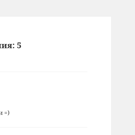
ия: 5
и =)