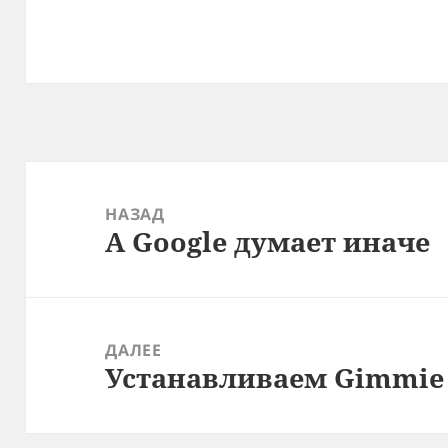
Навигация
по
НАЗАД
А Google думает иначе
записям
Предыдущая
запись:
ДАЛЕЕ
Устанавливаем Gimmie
Следующая
запись: