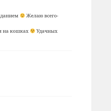
озданием
Желаю всего-
и на кошках
Удачных