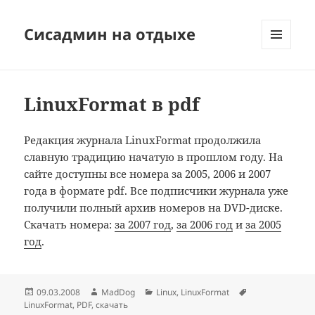
Сисадмин на отдыхе
МЕНЮ
И
ВИДЖЕТЫ
LinuxFormat в pdf
Редакция журнала LinuxFormat продолжила
славную традицию начатую в прошлом году. На
сайте доступны все номера за 2005, 2006 и 2007
года в формате pdf. Все подписчики журнала уже
получили полный архив номеров на DVD-диске.
Скачать номера:
за 2007 год
,
за 2006 год
и
за 2005
год
.
Опубликовано
Автор
Рубрики
Метки
09.03.2008
MadDog
Linux
,
LinuxFormat
LinuxFormat
,
PDF
,
скачать