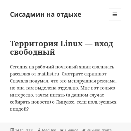
Сисадмин на отдыхе
МЕНЮ
И
ВИДЖЕТЫ
Территория Linux — вход
свободный
Сегодня на рабочий почтовый ящик свалилась
рассылка от maillist.ru. Смотрите скриншот.
Сначала подумал, что это меилрушная реклама,
но она там выделена отдельно. Мне вот только
интересно, зачем писать (в данном случае
собирать новости) о Линуксе, если пользуешься
виндой?
Опубликовано
Автор
Рубрики
Метки
14.05.2008
MadDog
Личное
личное
,
почта
,