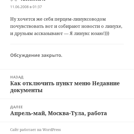
11.06.2008 в 01:37
Ну хочется же себя перцем-линуксоводом
почувствовать вот и собирают новости о линухе,
и друзьям ассказывают — Я линукс юзаю!)))
Обсуждение закрыто.
Навигация
НАЗАД
по
Как отключить пункт меню Недавние
Предыдущая
записям
документы
запись:
ДАЛЕЕ
Апрель-май, Москва-Тула, работа
Следующая
запись:
Сайт работает на WordPress