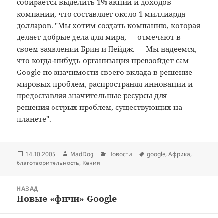
собирается выделить 1% акций и доходов
компании, что составляет около 1 миллиарда
долларов. "Мы хотим создать компанию, которая
делает добрые дела для мира, — отмечают в
своем заявлении Брин и Пейдж. — Мы надеемся,
что когда-нибудь организация превзойдет сам
Google по значимости своего вклада в решение
мировых проблем, распространяя инновации и
предоставляя значительные ресурсы для
решения острых проблем, существующих на
планете".
Опубликовано
Автор
Рубрики
Метки
14.10.2005
MadDog
Новости
google
,
Африка
,
благотворительность
,
Кения
Навигация
НАЗАД
по
Новые «фичи» Google
Предыдущая
записям
запись: