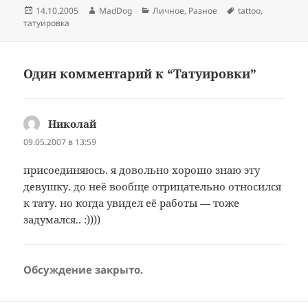
Опубликовано
Автор
Рубрики
Метки
14.10.2005
MadDog
Личное
,
Разное
tattoo
,
татуировка
Один комментарий к “Татуировки”
Николай
:
09.05.2007 в 13:59
присоединяюсь. я довольно хорошо знаю эту
девушку. до неё вообще отрицательно относился
к тату. но когда увидел её работы — тоже
задумался.. :))))
Обсуждение закрыто.