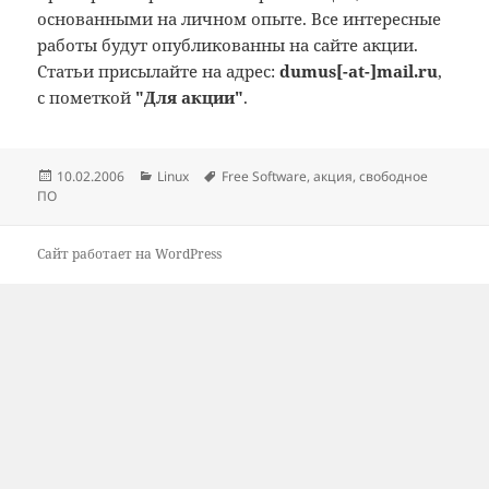
основанными на личном опыте. Все интересные
работы будут опубликованны на сайте акции.
Статьи присылайте на адрес:
dumus[-at-]mail.ru
,
с пометкой
"Для акции"
.
Опубликовано
Рубрики
Метки
10.02.2006
Linux
Free Software
,
акция
,
свободное
ПО
Сайт работает на WordPress