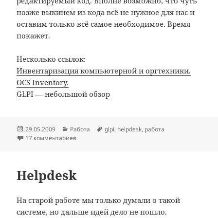
редактируемый код. Вполне возможно, что чуть
позже выкинем из кода всё не нужное для нас и
оставим только всё самое необходимое. Время
покажет.
Несколько ссылок:
Инвентаризация компьютерной и оргтехники.
OCS Inventory.
GLPI — небольшой обзор
Опубликовано
Рубрики
Метки
29.05.2009
Работа
glpi
,
helpdesk
,
работа
17 комментариев
Helpdesk
На старой работе мы только думали о такой
системе, но дальше идей дело не пошло.