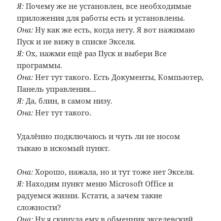
Я:
Почему же не установлен, все необходимые
приложения для работы есть и установлены.
Она:
Ну как же есть, когда нету. Я вот нажимаю
Пуск и не вижу в списке Экселя.
Я:
Ох, нажми ещё раз Пуск и выбери Все
программы.
Она:
Нет тут такого. Есть Документы, Компьютер,
Панель управления…
Я:
Да, блин, в самом низу.
Она:
Нет тут такого.
Удалённо подключаюсь и чуть ли не носом
тыкаю в искомый пункт.
Она:
Хорошо, нажала, но и тут тоже нет Экселя.
Я:
Находим пункт меню Microsoft Office и
радуемся жизни. Кстати, а зачем такие
сложности?
Она:
Ну я скинула ему в обменник экселевский