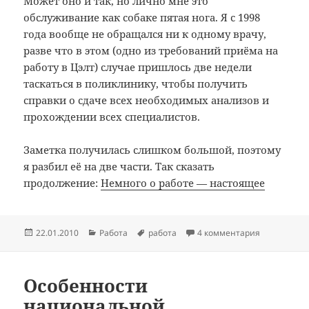
Может оно и так, но лично мне это
обслуживание как собаке пятая нога. Я с 1998
года вообще не обращался ни к одному врачу,
разве что в этом (одно из требований приёма на
работу в Цэлт) случае пришлось две недели
таскаться в поликлинику, чтобы получить
справки о сдаче всех необходимых анализов и
прохождении всех специалистов.
Заметка получилась слишком большой, поэтому
я разбил её на две части. Так сказать
продолжение:
Немного о работе — настоящее
Опубликовано
Рубрики
Метки
22.01.2010
Работа
работа
4 комментария
Особенности
национальной