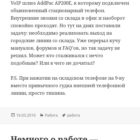
VoIP шлюз AddPac AP200E, к которому подключен
обыкновенный стационарный телефон.
Внутренние звонки со склада в офис и наоборот
спокойно проходят. Но тут на днях поставили
задачу: необходимо реализовать выход на
городские линии со склада. Уже перерыл кучу
мануалов, форумов и FAQ’ов, но так задачу не
решил. Может кто сталкивался с нечто
подобным? Или я чего не дочитал?
P.S. При нажатии на складском телефоне на 9-ку
вместо привычного гудка внешней телефонной
линии, просто тишина.
Опубликовано
Рубрики
Метки
16.03.2010
Работа
работа
Немного о работе —