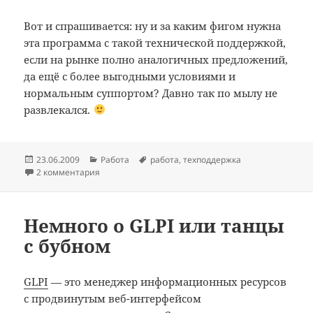
Вот и спрашивается: ну и за каким фигом нужна
эта программа с такой технической поддержкой,
если на рынке полно аналогичных предложений,
да ещё с более выгодными условиями и
нормальным суппортом? Давно так по мылу не
развлекался.
Опубликовано
Рубрики
Метки
23.06.2009
Работа
работа
,
техподдержка
2 комментария
Немного о GLPI или танцы
с бубном
GLPI
— это менеджер информационных ресурсов
с продвинутым веб-интерфейсом