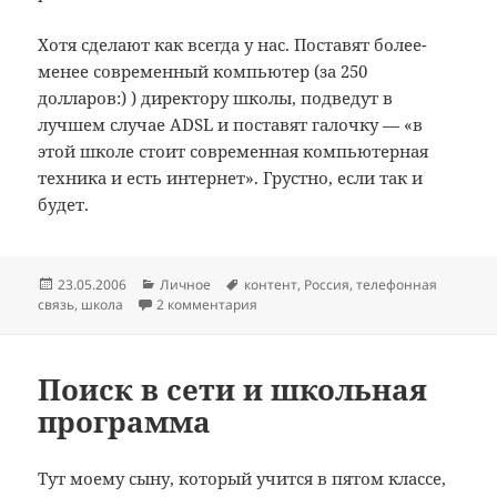
Хотя сделают как всегда у нас. Поставят более-
менее современный компьютер (за 250
долларов:) ) директору школы, подведут в
лучшем случае ADSL и поставят галочку — «в
этой школе стоит современная компьютерная
техника и есть интернет». Грустно, если так и
будет.
Опубликовано
Рубрики
Метки
23.05.2006
Личное
контент
,
Россия
,
телефонная
связь
,
школа
2 комментария
Поиск в сети и школьная
программа
Тут моему сыну, который учится в пятом классе,