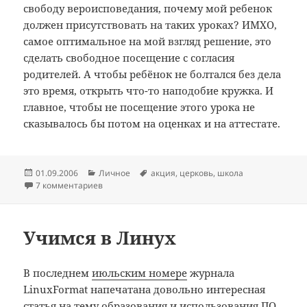
свободу вероисповедания, почему мой ребенок
должен присутствовать на таких уроках? ИМХО,
самое оптимальное на мой взгляд решение, это
сделать свободное посещение с согласия
родителей. А чтобы ребёнок не болтался без дела
это время, открыть что-то наподобие кружка. И
главное, чтобы не посещение этого урока не
сказывалось бы потом на оценках и на аттестате.
Опубликовано
Рубрики
Метки
01.09.2006
Личное
акция
,
церковь
,
школа
7 комментариев
Учимся в Линух
В последнем
июльским номере
журнала
LinuxFormat напечатана довольно интересная
статья на тему образования и использования ПО