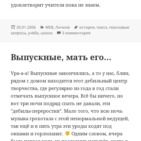
удовлетворит учителя пока не знаем.
Опубликовано
Рубрики
Метки
30.01.2006
WEB
,
Личное
история
,
поиск
,
поисковые
запросы
,
учёба
,
школа
3 комментария
Выпускные, мать его…
Ура-а-а! Выпускные закончились, а то у нас, блин,
рядом с домом находится этот дебильный центр
творчества, где регулярно из года в год стали
отмечать выпускное вечера. Всё бы ничего, но
вот три ночи подряд спать не давали, эти
"дебилы-переростки". Мало того, что всю ночь
музыка грохотала с этой ненормальной ведущей,
так ещё и в пять утра эти уроды ходят под
окнами и горлопанят.
Одним словом, вчера
была первая ночь из последних четырёх, когда я