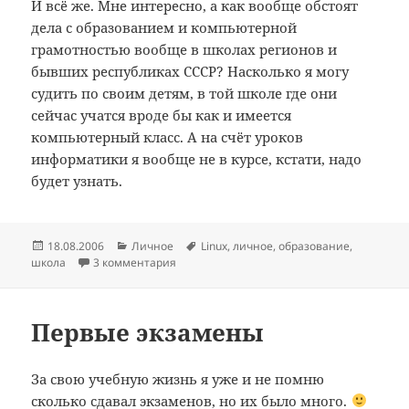
И всё же. Мне интересно, а как вообще обстоят
дела с образованием и компьютерной
грамотностью вообще в школах регионов и
бывших республиках СССР? Насколько я могу
судить по своим детям, в той школе где они
сейчас учатся вроде бы как и имеется
компьютерный класс. А на счёт уроков
информатики я вообще не в курсе, кстати, надо
будет узнать.
Опубликовано
Рубрики
Метки
18.08.2006
Личное
Linux
,
личное
,
образование
,
школа
3 комментария
Первые экзамены
За свою учебную жизнь я уже и не помню
сколько сдавал экзаменов, но их было много.