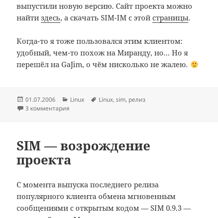
выпустили новую версию. Сайт проекта можно
найти
здесь
, а скачать SIM-IM с этой
страницы
.
Когда-то я тоже пользовался этим клиентом:
удобный, чем-то похож на Миранду, но… Но я
перешёл на GaJim, о чём нисколько не жалею.
Опубликовано
Рубрики
Метки
01.07.2006
Linux
Linux
,
sim
,
релиз
3 комментария
SIM — возрождение
проекта
С момента выпуска последнего релиза
популярного клиента обмена мгновенным
сообщениями с открытым кодом — SIM 0.9.3 —