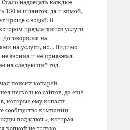
. Стало надоедать каждые
 150 м шлангов, да и зимой,
т проще с водой. В
котором предлагаются услуги
. Договорился на
нами на услуги, но… Видимо
о не звонил и не приезжал.
ем на следующий год.
ачал поиски копарей
шёл несколько сайтов, да ещё
в, которые ему копали
кте сообщество компании
лодцы под ключ.»
, которая
ся копкой не только