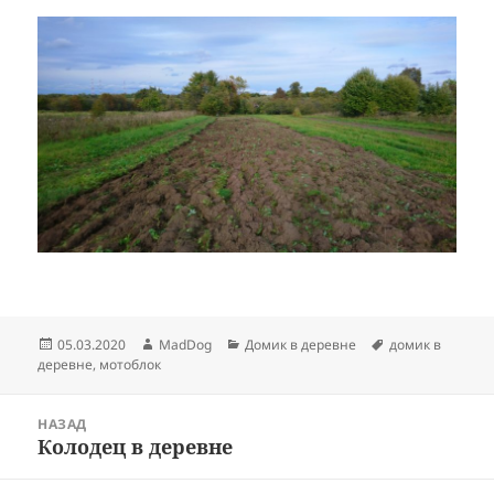
Опубликовано
Автор
Рубрики
Метки
05.03.2020
MadDog
Домик в деревне
домик в
деревне
,
мотоблок
Навигация
НАЗАД
по
Колодец в деревне
Предыдущая
записям
запись: