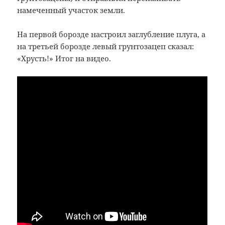
намеченный участок земли.
На первой борозде настроил заглубление плуга, а
на третьей борозде левый грунтозацеп сказал:
«Хрусть!» Итог на видео.