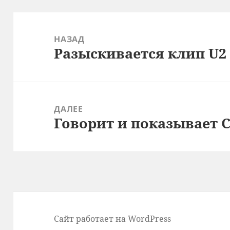
Навигация
по
НАЗАД
Разыскивается клип U2
записям
Предыдущая
запись:
ДАЛЕЕ
Говорит и показывает 
Следующая
запись:
Сайт работает на WordPress