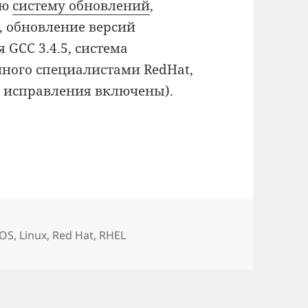
ую
систему обновлений
,
, обновление версий
 GCC 3.4.5, система
нного специалистами RedHat,
 и исправления включены).
ки
tOS
,
Linux
,
Red Hat
,
RHEL